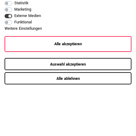
Statistik
Produktpflege-
leicht feucht nach. Vermeiden Sie
Metall
Marketing
aggressive oder scheuernde
Externe Medien
Reinigungsmittel, um die Beschichtung
Funktional
dauerhaft zu schützen.
Weitere Einstellungen
Daten zur allgemeinen Produktsicherheit
Produktsicherheit
anzeigen
Alle akzeptieren
Auswahl akzeptieren
Alle ablehnen