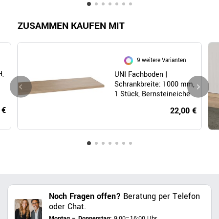
ZUSAMMEN KAUFEN MIT
9 weitere Varianten
H,
UNI Fachboden |
Schrankbreite: 1000 mm,
1 Stück, Bernsteineiche
 €
22,00 €
Noch Fragen offen?
Beratung per Telefon
oder Chat.
Montag – Donnerstag:
9:00–16:00 Uhr