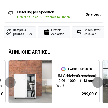
Lieferung per Spedition
Services
Lieferzeit: In ca. 6-8 Wochen bei Ihnen
Bestpreis­
Flexible
Geschützter
garantie
105%
Zahlarten
Checkout
ÄHNLICHE ARTIKEL
4 weitere Varianten
UNI Schiebetürenschrank
2
| 3 OH, 1000 x 1143 mm,
m,
Weiß
ß
 €
299,00 €