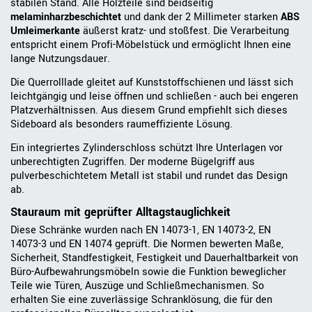
stabilen Stand. Alle Holzteile sind beidseitig
melaminharzbeschichtet
und dank der 2 Millimeter starken
ABS
Umleimerkante
äußerst kratz- und stoßfest. Die Verarbeitung
entspricht einem Profi-Möbelstück und ermöglicht Ihnen eine
lange Nutzungsdauer.
Die Querrolllade gleitet auf Kunststoffschienen und lässt sich
leichtgängig und leise öffnen und schließen - auch bei engeren
Platzverhältnissen. Aus diesem Grund empfiehlt sich dieses
Sideboard als besonders raumeffiziente Lösung.
Ein integriertes Zylinderschloss schützt Ihre Unterlagen vor
unberechtigten Zugriffen. Der moderne Bügelgriff aus
pulverbeschichtetem Metall ist stabil und rundet das Design
ab.
Stauraum mit geprüfter Alltagstauglichkeit
Diese Schränke wurden nach EN 14073-1, EN 14073-2, EN
14073-3 und EN 14074 geprüft. Die Normen bewerten Maße,
Sicherheit, Standfestigkeit, Festigkeit und Dauerhaltbarkeit von
Büro-Aufbewahrungsmöbeln sowie die Funktion beweglicher
Teile wie Türen, Auszüge und Schließmechanismen. So
erhalten Sie eine zuverlässige Schranklösung, die für den