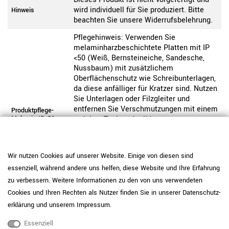
wird individuell für Sie produziert. Bitte
Hinweis
beachten Sie unsere Widerrufsbelehrung.
Pflegehinweis: Verwenden Sie
melaminharzbeschichtete Platten mit IP
<50 (Weiß, Bernsteineiche, Sandesche,
Nussbaum) mit zusätzlichem
Oberflächenschutz wie Schreibunterlagen,
da diese anfälliger für Kratzer sind. Nutzen
Sie Unterlagen oder Filzgleiter und
entfernen Sie Verschmutzungen mit einem
Produktpflege-
Melamin-IP<50
weichen Tuch und milden
Reinigungsmitteln. Vermeiden Sie
stehende Feuchtigkeit. Der IP-Wert, also
der „Initial Wear Point indicator“,
Wir nutzen Cookies auf unserer Website. Einige von diesen sind
beschreibt die Abriebfestigkeit einer
essenziell, während andere uns helfen, diese Website und Ihre Erfahrung
Oberfläche. Je höher der Wert, desto
widerstandsfähiger ist die Platte
zu verbessern. Weitere Informationen zu den von uns verwendeten
gegenüber sichtbaren Gebrauchsspuren.
Cookies und Ihren Rechten als Nutzer finden Sie in unserer
Daten­schutz­
erklärung
und unserem
Impressum
.
Pflegehinweis: Reinigen Sie
pulverbeschichtete Oberflächen mit einem
Essenziell
weichen Tuch und wischen Sie bei Bedarf