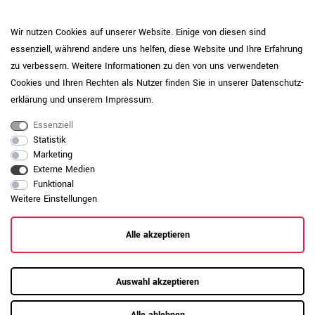
Sie Unterlagen oder Filzgleiter und
entfernen Sie Verschmutzungen mit einem
Produktpflege-
Wir nutzen Cookies auf unserer Website. Einige von diesen sind
Melamin-IP<50
weichen Tuch und milden
essenziell, während andere uns helfen, diese Website und Ihre Erfahrung
Reinigungsmitteln. Vermeiden Sie
zu verbessern. Weitere Informationen zu den von uns verwendeten
stehende Feuchtigkeit. Der IP-Wert, also
der „Initial Wear Point indicator“,
Cookies und Ihren Rechten als Nutzer finden Sie in unserer
Daten­schutz­
beschreibt die Abriebfestigkeit einer
erklärung
und unserem
Impressum
.
Oberfläche. Je höher der Wert, desto
widerstandsfähiger ist die Platte
Essenziell
gegenüber sichtbaren Gebrauchsspuren.
Statistik
Marketing
Pflegehinweis: Reinigen Sie
Externe Medien
pulverbeschichtete Oberflächen mit einem
Funktional
weichen Tuch und wischen Sie bei Bedarf
Produktpflege-
Weitere Einstellungen
leicht feucht nach. Vermeiden Sie
Metall
aggressive oder scheuernde
Reinigungsmittel, um die Beschichtung
Alle akzeptieren
dauerhaft zu schützen.
Daten zur allgemeinen Produktsicherheit
Produktsicherheit
Auswahl akzeptieren
anzeigen