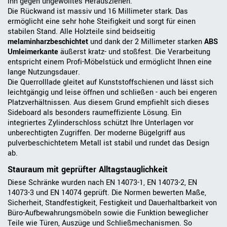
ihn gegen ungewolltes Herausziehen.
Die Rückwand ist massiv und 16 Millimeter stark. Das
ermöglicht eine sehr hohe Steifigkeit und sorgt für einen
stabilen Stand. Alle Holzteile sind beidseitig
melaminharzbeschichtet
und dank der 2 Millimeter starken
ABS
Umleimerkante
äußerst kratz- und stoßfest. Die Verarbeitung
entspricht einem Profi-Möbelstück und ermöglicht Ihnen eine
lange Nutzungsdauer.
Die Querrolllade gleitet auf Kunststoffschienen und lässt sich
leichtgängig und leise öffnen und schließen - auch bei engeren
Platzverhältnissen. Aus diesem Grund empfiehlt sich dieses
Sideboard als besonders raumeffiziente Lösung. Ein
integriertes Zylinderschloss schützt Ihre Unterlagen vor
unberechtigten Zugriffen. Der moderne Bügelgriff aus
pulverbeschichtetem Metall ist stabil und rundet das Design
ab.
Stauraum mit geprüfter Alltagstauglichkeit
Diese Schränke wurden nach EN 14073-1, EN 14073-2, EN
14073-3 und EN 14074 geprüft. Die Normen bewerten Maße,
Sicherheit, Standfestigkeit, Festigkeit und Dauerhaltbarkeit von
Büro-Aufbewahrungsmöbeln sowie die Funktion beweglicher
Teile wie Türen, Auszüge und Schließmechanismen. So