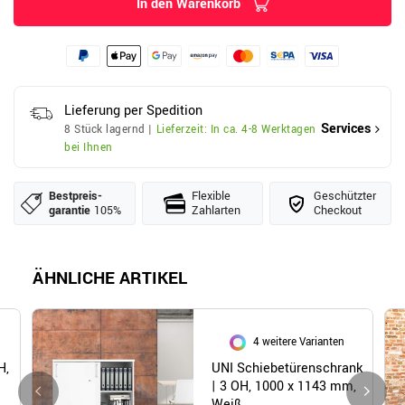
In den Warenkorb
Lieferung per Spedition
Services
8 Stück lagernd |
Lieferzeit: In ca. 4-8 Werktagen
bei Ihnen
Bestpreis­
Flexible
Geschützter
garantie
105%
Zahlarten
Checkout
ÄHNLICHE ARTIKEL
4 weitere Varianten
H,
UNI Schiebetürenschrank
| 3 OH, 1000 x 1143 mm,
Weiß