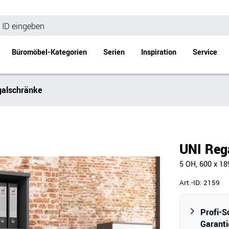
Büromöbel-Kategorien
Serien
Inspiration
Service
alschränke
Bürotische
Empfang
Schreibtische
Empfangstheke
änke
Höhenverstellbare Schreibtische
Beistell- / Cou
UNI Reg
änke
Konferenztische
5 OH, 600 x 18
Stehtische
e
Besprechungstische
Art.-ID:
2159
Tischgestelle
Schreibtischplatten
Profi-S
Anbautische & Zubehör
Garanti