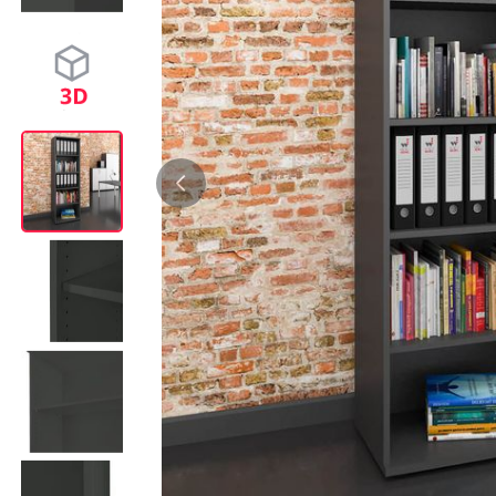
Bürocontainer
Büromöbel-Sets
Standcontainer
Einzelarbeitsplätz
Rollcontainer
Chefbüros
Gruppenarbeitsplä