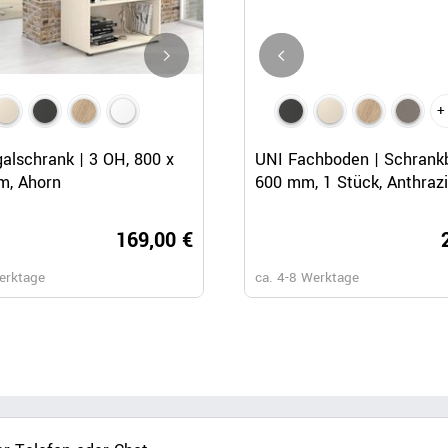
+
Schnellansicht
Schnellansicht
Schnellansicht
alschrank | 3 OH, 800 x
UNI Regalschrank | 5 OH, 800
UNI Fachboden | Schrankb
m, Ahorn
1897 mm, Anthrazit
600 mm, 1 Stück, Anthrazi
169,00 €
209,
erktage
ca. 4-8 Werktage
ca. 4-8 Werktage