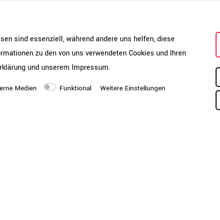
Die UNI Schränke sind robuste 
Ein hohes Eigengewicht, 18 mm
esen sind essenziell, während andere uns helfen, diese
starker Deckel und Boden sorge
formationen zu den von uns verwendeten Cookies und Ihren
bis zu 25 kg Tragkraft machen d
rklärung
und unserem
Impressum
.
Perfekt für den täglichen Einsat
erne Medien
Funktional
Weitere Einstellungen
nten ein