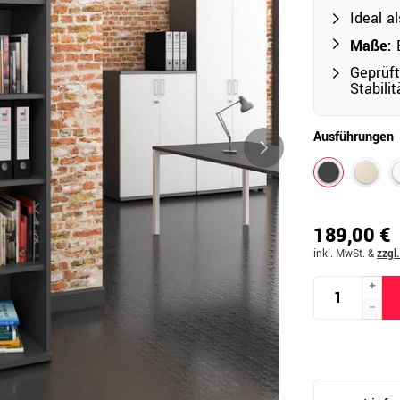
Ideal a
Maße:
B
Outdoor
Geprüf
Stabili
Ampelschirme
e
Schirmständer
Ausführungen
Abdeckhauben & Zubehör
tze
189,00 €
inkl. MwSt.
&
zzgl