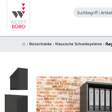
Reg
Büroschränke
Klassische Schranksysteme
Akustik & Sichtschutz
Büroschränke
Stellwände & Trennwände
Aktenschränke
Raum in Raum-Systeme
Schiebetürenschr
Tischtrennwände
Querrollladenschr
Akustik Deckensegel &
Regalschränke
Wandpaneele
Büro Schrankwänd
Spinde
Garderoben
Zubehör