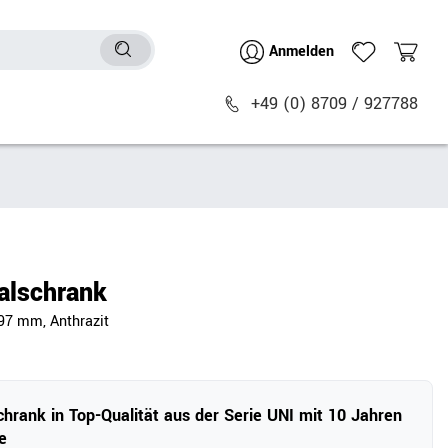
Anmelden
+49 (0) 8709 / 927788
Sitzmöbel
n
Bürostühle
chtische
Besucher- & Konferenzstühle
alschrank
Polstermöbel
97 mm, Anthrazit
Barhocker
Sitz- & Stehhocker
Zubehör
chrank in Top-Qualität aus der Serie UNI mit 10 Jahren
e