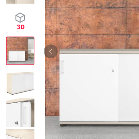
Bürocontainer
Büromöbel-Sets
Standcontainer
Einzelarbeitsplätz
Rollcontainer
Chefbüros
Gruppenarbeitsplä