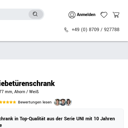
Anmelden
+49 (0) 8709 / 927788
Sitzmöbel
n
Bürostühle
chtische
Besucher- & Konferenzstühle
iebetürenschrank
Polstermöbel
777 mm, Ahorn / Weiß
Barhocker
Sitz- & Stehhocker
Bewertungen lesen
Zubehör
chrank in Top-Qualität aus der Serie UNI mit 10 Jahren
e