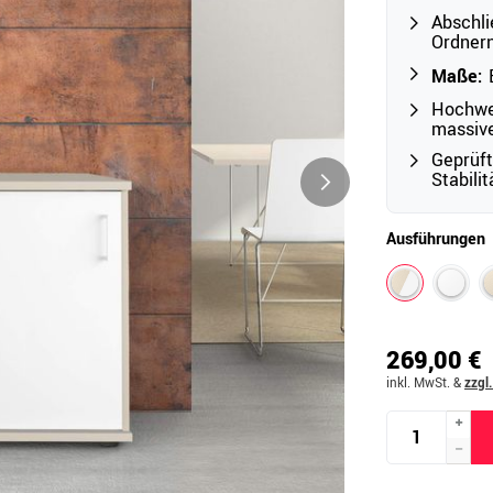
Abschli
Ordner
Maße:
B
Outdoor
Hochwer
Ampelschirme
e
massiv
Schirmständer
Geprüf
Abdeckhauben & Zubehör
tze
Stabili
Ausführungen
269,00 €
inkl. MwSt.
&
zzgl