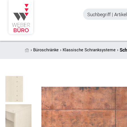
Sch
Büroschränke
Klassische Schranksysteme
Akustik & Sichtschutz
Büroschränke
Stellwände & Trennwände
Aktenschränke
Raum in Raum-Systeme
Schiebetürenschr
Tischtrennwände
Querrollladenschr
Akustik Deckensegel &
Regalschränke
Wandpaneele
Büro Schrankwänd
Spinde
Garderoben
Zubehör