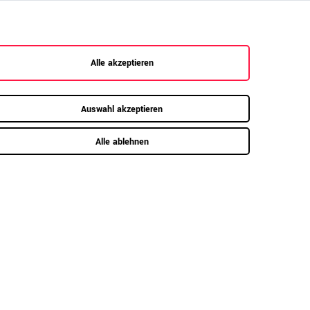
sign für höchste
Möbelstücke, die halten, was sie versprechen:
Alle akzeptieren
 starke Seitenwände und ein robuster 25 mm
n für höchste Standfestigkeit. Fachböden mit
Auswahl akzeptieren
bile 18 mm Schiebetüren mit hochwertigem
Alle ablehnen
 Unterschied – spürbar stabil, sichtbar
ichen Einsatz!