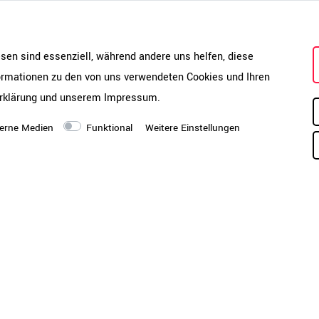
Massives Korpusde
Belastbarkeit
esen sind essenziell, während andere uns helfen, diese
Die UNI Schränke sind robuste 
formationen zu den von uns verwendeten Cookies und Ihren
Ein hohes Eigengewicht, 18 mm
rklärung
und unserem
Impressum
.
starker Deckel und Boden sorge
bis zu 25 kg Tragkraft und sta
erne Medien
Funktional
Weitere Einstellungen
Schiebemechanismus machen den
hochwertig. Perfekt für den tägl