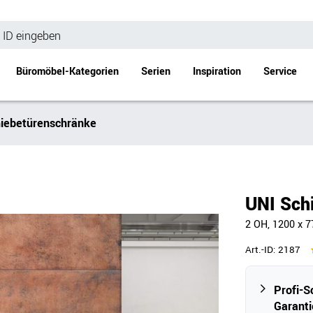
Büromöbel-Kategorien
Serien
Inspiration
Service
iebetürenschränke
Bürotische
Empfang
Schreibtische
Empfangstheke
änke
Höhenverstellbare Schreibtische
Beistell- / Cou
UNI Sch
änke
Konferenztische
2 OH, 1200 x 
Stehtische
e
Besprechungstische
Art.-ID:
2187
Tischgestelle
Schreibtischplatten
Profi-S
Anbautische & Zubehör
Garanti