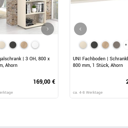
+
Schnellansicht
Schnellansicht
Schnellansicht
alschrank | 3 OH, 800 x
UNI Regalschrank | 5 OH, 800
UNI Fachboden | Schrankb
m, Ahorn
1897 mm, Anthrazit
800 mm, 1 Stück, Ahorn
169,00 €
209,
erktage
ca. 4-8 Werktage
ca. 4-8 Werktage