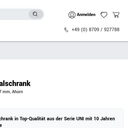
Anmelden
+49 (0) 8709 / 927788
Sitzmöbel
n
Bürostühle
chtische
Besucher- & Konferenzstühle
alschrank
Polstermöbel
77 mm, Ahorn
Barhocker
Sitz- & Stehhocker
Zubehör
chrank in Top-Qualität aus der Serie UNI mit 10 Jahren
e