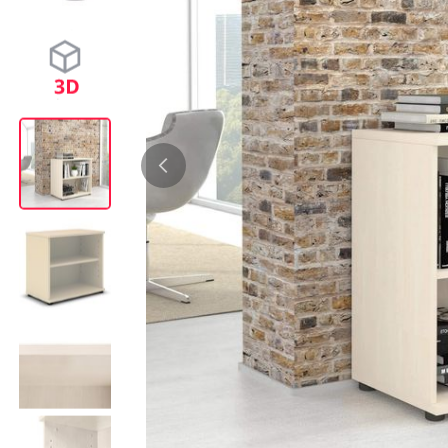
Bürocontainer
Büromöbel-Sets
Standcontainer
Einzelarbeitsplätz
Rollcontainer
Chefbüros
Gruppenarbeitsplä