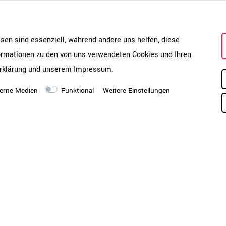
Massives Korpusde
Belastbarkeit
Die UNI Schränke sind robuste 
esen sind essenziell, während andere uns helfen, diese
Ein hohes Eigengewicht, 18 mm
formationen zu den von uns verwendeten Cookies und Ihren
starker Deckel und Boden sorge
rklärung
und unserem
Impressum
.
bis zu 25 kg Tragkraft machen d
erne Medien
Funktional
Weitere Einstellungen
Perfekt für den täglichen Einsat