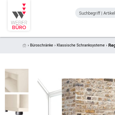
Reg
Büroschränke
Klassische Schranksysteme
Akustik & Sichtschutz
Büroschränke
Stellwände & Trennwände
Aktenschränke
Raum in Raum-Systeme
Schiebetürenschr
Tischtrennwände
Querrollladenschr
Akustik Deckensegel &
Regalschränke
Wandpaneele
Büro Schrankwänd
Spinde
Garderoben
Zubehör