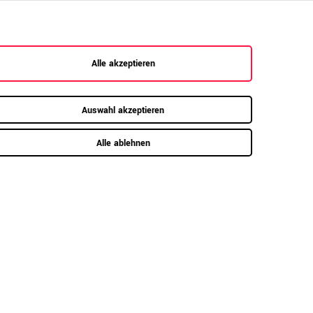
sign für höchste
Möbelstücke, die halten, was sie versprechen:
Alle akzeptieren
 starke Seitenwände und ein robuster 25 mm
n für höchste Standfestigkeit. Fachböden mit
Auswahl akzeptieren
as Regal pürbar stabil und sichtbar hochwertig.
z!
Alle ablehnen