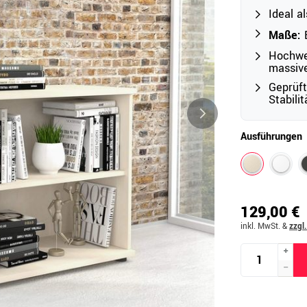
Ideal a
Maße:
B
Outdoor
Hochwer
massiv
Ampelschirme
e
Geprüf
Schirmständer
Stabili
Abdeckhauben & Zubehör
tze
Ausführungen
129,00 €
inkl. MwSt.
&
zzgl