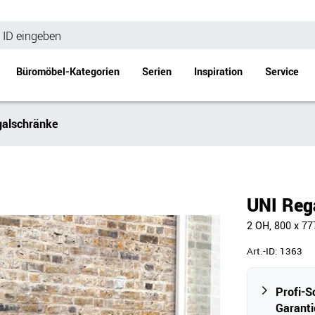
Büromöbel-Kategorien
Serien
Inspiration
Service
alschränke
Bürotische
Empfang
Schreibtische
Empfangstheke
änke
Höhenverstellbare Schreibtische
Beistell- / Cou
UNI Reg
änke
Konferenztische
2 OH, 800 x 7
Stehtische
e
Besprechungstische
Art.-ID:
1363
Tischgestelle
Schreibtischplatten
Profi-S
Anbautische & Zubehör
Garanti