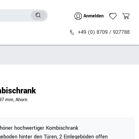
Anmelden
+49 (0) 8709 / 927788
Sitzmöbel
n
Bürostühle
chtische
Besucher- & Konferenzstühle
bischrank
Polstermöbel
897 mm, Ahorn
Barhocker
Sitz- & Stehhocker
Zubehör
höner hochwertiger Kombischrank
geboden hinter den Türen, 2 Einlegeböden offen