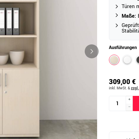
Türen m
Maße:
B
Outdoor
Geprüf
Stabili
Ampelschirme
e
Schirmständer
Ausführungen
Abdeckhauben & Zubehör
tze
309,00 €
inkl. MwSt.
&
zzgl