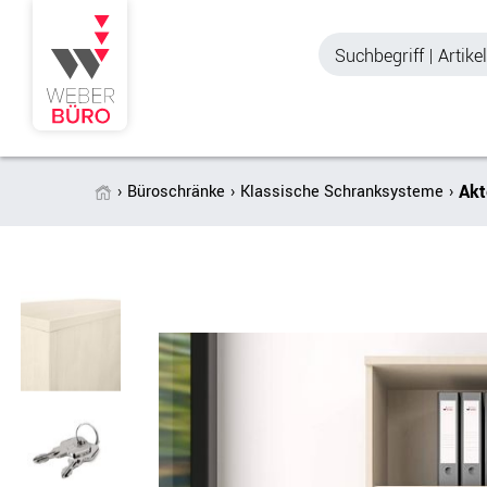
Akt
Büroschränke
Klassische Schranksysteme
Akustik & Sichtschutz
Büroschränke
Stellwände & Trennwände
Aktenschränke
Raum in Raum-Systeme
Schiebetürenschr
Tischtrennwände
Querrollladenschr
Akustik Deckensegel &
Regalschränke
Wandpaneele
Büro Schrankwänd
Spinde
Garderoben
Zubehör