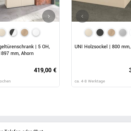
Schnellansicht
Schnellansicht
Schnellansicht
geltürenschrank | 5 OH,
CHOICE Kombischrank | 4 OH,
UNI Holzsockel | 800 mm,
1897 mm, Ahorn
800 x 1465 mm, Weiß
419,00 €
349,
Wochen
ca. 6-8 Wochen
ca. 4-8 Werktage