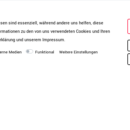
Die UNI Schränke sind robuste 
Ein hohes Eigengewicht, 18 mm
esen sind essenziell, während andere uns helfen, diese
starker Deckel und Boden sorge
formationen zu den von uns verwendeten Cookies und Ihren
bis zu 25 kg Tragkraft und sta
rklärung
und unserem
Impressum
.
machen den Unterschied – spürba
täglichen Einsatz!
erne Medien
Funktional
Weitere Einstellungen
nten ein