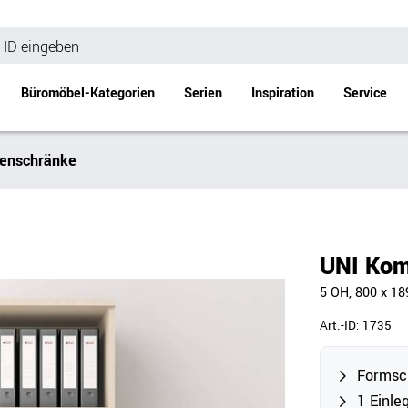
Büromöbel-Kategorien
Serien
Inspiration
Service
enschränke
Bürotische
Empfang
Schreibtische
Empfangstheke
änke
Höhenverstellbare Schreibtische
Beistell- / Cou
UNI Kom
änke
Konferenztische
5 OH, 800 x 1
Stehtische
e
Besprechungstische
Art.-ID:
1735
Tischgestelle
Schreibtischplatten
Formsc
Anbautische & Zubehör
1 Einle