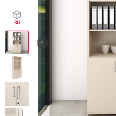
Bürocontainer
Büromöbel-Sets
Standcontainer
Einzelarbeitsplätz
Rollcontainer
Chefbüros
Gruppenarbeitsplä