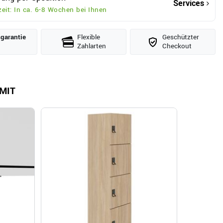
Services
zeit: In ca. 6-8 Wochen bei Ihnen
­garantie
Flexible
Geschützter
Zahlarten
Checkout
MIT