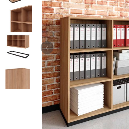
Bürocontainer
Büromöbel-Sets
Standcontainer
Einzelarbeitsplätz
Rollcontainer
Chefbüros
Gruppenarbeitsplä