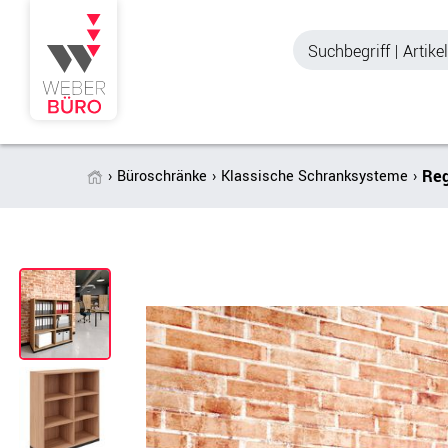
Reg
Büroschränke
Klassische Schranksysteme
Akustik & Sichtschutz
Büroschränke
Stellwände & Trennwände
Aktenschränke
Raum in Raum-Systeme
Schiebetürenschr
Tischtrennwände
Querrollladenschr
Akustik Deckensegel &
Regalschränke
Wandpaneele
Büro Schrankwänd
Spinde
Garderoben
Zubehör