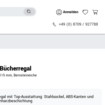
Anmelden
+49 (0) 8709 / 927788
Sitzmöbel
n
Bürostühle
chtische
Besucher- & Konferenzstühle
Bücherregal
Polstermöbel
1115 mm, Bernsteineiche
Barhocker
Sitz- & Stehhocker
Zubehör
egal mit Top-Ausstattung: Stahlsockel, ABS-Kanten und
nharzbeschichtung