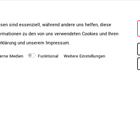
nur an der Wand platzieren, son
Bürokonzepten nutzen.
esen sind essenziell, während andere uns helfen, diese
formationen zu den von uns verwendeten Cookies und Ihren
rklärung
und unserem
Impressum
.
erne Medien
Funktional
Weitere Einstellungen
chen