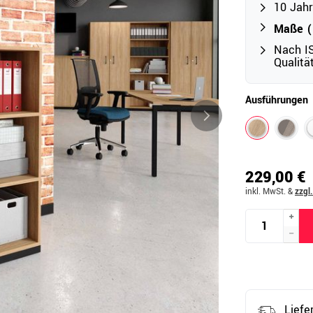
10 Jahr
Maße (B
Nach IS
Outdoor
Qualit
Ampelschirme
e
Schirmständer
Ausführungen
Abdeckhauben & Zubehör
tze
229,00 €
inkl. MwSt.
&
zzgl
Liefe