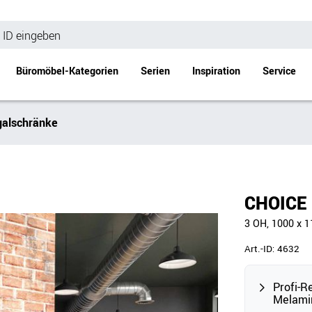
Büromöbel-Kategorien
Serien
Inspiration
Service
alschränke
Bürotische
Empfang
Schreibtische
Empfangstheke
änke
Höhenverstellbare Schreibtische
Beistell- / Cou
CHOICE 
änke
Konferenztische
3 OH, 1000 x 
Stehtische
e
Besprechungstische
Art.-ID:
4632
Tischgestelle
Schreibtischplatten
Profi-R
Melami
Anbautische & Zubehör