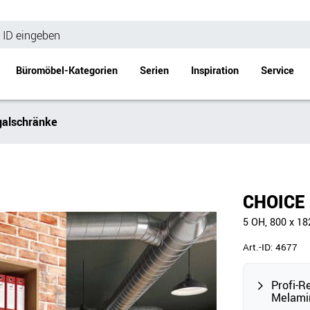
Büromöbel-Kategorien
Serien
Inspiration
Service
alschränke
Bürotische
Empfang
Schreibtische
Empfangstheke
änke
Höhenverstellbare Schreibtische
Beistell- / Cou
CHOICE 
änke
Konferenztische
5 OH, 800 x 1
Stehtische
e
Besprechungstische
Art.-ID:
4677
Tischgestelle
Schreibtischplatten
Profi-R
Melami
Anbautische & Zubehör