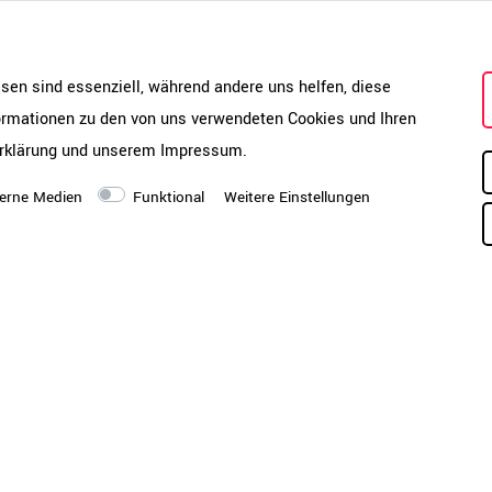
nur an der Wand platzieren, son
Bürokonzepten nutzen.
esen sind essenziell, während andere uns helfen, diese
formationen zu den von uns verwendeten Cookies und Ihren
rklärung
und unserem
Impressum
.
erne Medien
Funktional
Weitere Einstellungen
chen