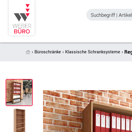
Reg
Büroschränke
Klassische Schranksysteme
Akustik & Sichtschutz
Büroschränke
Stellwände & Trennwände
Aktenschränke
Raum in Raum-Systeme
Schiebetürenschr
Tischtrennwände
Querrollladenschr
Akustik Deckensegel &
Regalschränke
Wandpaneele
Büro Schrankwänd
Spinde
Garderoben
Zubehör