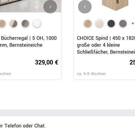
+
Schnellansicht
Schnellansicht
Schnellansicht
Bücherregal | 5 OH, 1000
CHOICE Bücherregal | 4 OH, 
CHOICE Spind | 450 x 182
mm, Bernsteineiche
x 1465 mm, Bernsteineiche
große oder 4 kleine
Schließfächer, Bernsteine
329,00 €
309,
2
Wochen
ca. 6-8 Wochen
ca. 6-8 Wochen
r Telefon oder Chat.