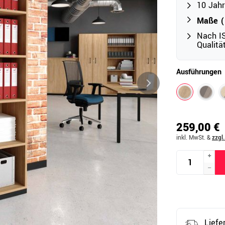
10 Jahr
Maße (B
Nach IS
Outdoor
Qualit
Ampelschirme
e
Schirmständer
Ausführungen
Abdeckhauben & Zubehör
tze
259,00 €
inkl. MwSt.
&
zzgl
Liefe