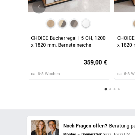
Schnellansicht
CHOICE Bücherregal | 5 OH, 1200
CHOICE 
x 1820 mm, Bernsteineiche
x 1820 
359,00 €
ca. 6-8 Wochen
ca. 6-8 
Noch Fragen offen?
Beratung pe
Montag – Donnerstag:
9:00–16:00 Uhr