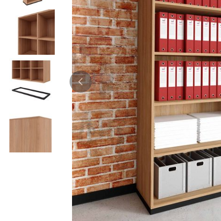
Bürocontainer
Büromöbel-Sets
Standcontainer
Einzelarbeitsplätz
Rollcontainer
Chefbüros
Gruppenarbeitsplä