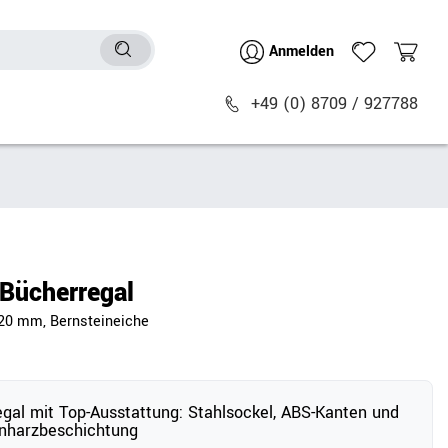
Anmelden
+49 (0) 8709 / 927788
Sitzmöbel
n
Bürostühle
chtische
Besucher- & Konferenzstühle
Bücherregal
Polstermöbel
820 mm, Bernsteineiche
Barhocker
Sitz- & Stehhocker
Zubehör
egal mit Top-Ausstattung: Stahlsockel, ABS-Kanten und
nharzbeschichtung