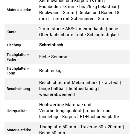
Seitenwände und Korpus 18 mm |
Fachboden 18 mm - bis 25 kg belastbar |
Materialstärke
Rückwand 18 mm | Deckel und Boden 18
mm | Türen mit Scharnieren 18 mm
2 mm starke ABS-Umleimerkante | hohe
Kante
Oberflächenhärte | gute Schlagfestigkeit
Schreibtisch
Tischtyp
Tischplatten-
Eiche Sonoma
Farbe
Tischplatten-
Rechteckig
Form
Beschichtet mit Melaminharz | kratzfest |
lange haltbar | lichtbeständig |
Beschichtung
wasserabweisend
Hochwertige Material- und
Verarbeitungsqualität | robuster und
Holzqualität
langlebiger Korpus | E1-Flachpressplatte
Tischplatte 50 mm | Traverse 30 x 20 mm |
Materialstärke
Beine 50 mm