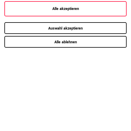
entfernen Sie Verschmutzungen mit einem
weichen Tuch und warmem Wasser oder
Alle akzeptieren
milden Reinigungsmitteln. Vermeiden Sie
Produktpflege-
stehende Feuchtigkeit. Bei hoher
Melamin
Beanspruchung können optional Unterlagen
Auswahl akzeptieren
oder Schutzmatten oder Filzgleiter
verwendet werden. Große Hitze oder
scharfkantige Gegenstände können die
Alle ablehnen
Oberfläche beschädigen.