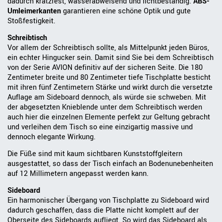
dadurch kratzfest, wasserabweisend und lichtbeständig.
ABS-
Umleimerkante
n
garantieren eine schöne Optik und gute
Stoßfestigkeit.
Schreibtisch
Vor allem der Schreibtisch sollte, als Mittelpunkt jeden Büros,
ein echter Hingucker sein. Damit sind Sie bei dem Schreibtisch
von der Serie AVION definitiv auf der sicheren Seite. Die 180
Zentimeter breite und 80 Zentimeter tiefe Tischplatte besticht
mit ihren fünf Zentimetern Stärke und wirkt durch die versetzte
Auflage am Sideboard dennoch, als würde sie schweben. Mit
der abgesetzten Knieblende unter dem Schreibtisch werden
auch hier die einzelnen Elemente perfekt zur Geltung gebracht
und verleihen dem Tisch so eine einzigartig massive und
dennoch elegante Wirkung.
Die Füße sind mit kaum sichtbaren Kunststoffgleitern
ausgestattet, so dass der Tisch einfach an Bodenunebenheiten
auf 12 Millimetern angepasst werden kann.
Sideboard
Ein harmonischer Übergang von Tischplatte zu Sideboard wird
dadurch geschaffen, dass die Platte nicht komplett auf der
Oberseite des Sideboards aufliegt. So wird das Sideboard als