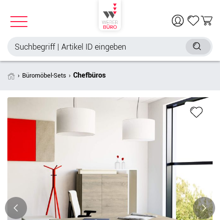
Chefbüros
Büromöbel-Sets