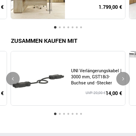
 €
1.799,00 €
ZUSAMMEN KAUFEN MIT
UNI Verlängerungskabel |
3000 mm, GST18i3-
Buchse und -Stecker
 €
14,00 €
UVP 20,00 €