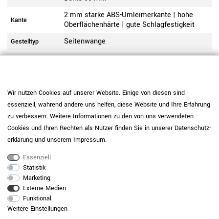
2 mm starke ABS-Umleimerkante | hohe
Kante
Oberflächenhärte | gute Schlagfestigkeit
Seitenwange
Gestelltyp
Melaminharzbeschichtete E1-
Gestell-Material
Flachpressplatte
Eiche Sonoma
Gestell-Farbe
Wir nutzen Cookies auf unserer Website. Einige von diesen sind
Die Lieferung erfolgt durch unser Montage-
essenziell, während andere uns helfen, diese Website und Ihre Erfahrung
Lieferung
Team.
zu verbessern. Weitere Informationen zu den von uns verwendeten
Die Ware wird bei Ihnen vor Ort fachgerecht
Cookies und Ihren Rechten als Nutzer finden Sie in unserer
Daten­schutz­
von einem Montage-Team montiert.
Montagezustand
erklärung
und unserem
Impressum
.
Inklusive Verpackungsmitnahme.
Essenziell
Dieses Produkt ist nicht vorgefertigt und
Statistik
wird individuell für Sie produziert. Bitte
Hinweis
Marketing
beachten Sie unsere Widerrufsbelehrung.
Externe Medien
Funktional
Pflegehinweis: Um die Langlebigkeit der
Weitere Einstellungen
Melamin-Beschichtung zu erhalten,