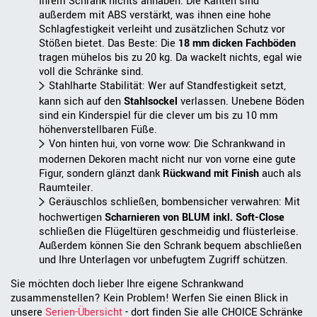
Ihrem Schrank nichts anhaben. Die Kanten sind
außerdem mit ABS verstärkt, was ihnen eine hohe
Schlagfestigkeit verleiht und zusätzlichen Schutz vor
Stößen bietet. Das Beste: Die
18 mm dicken Fachböden
tragen mühelos bis zu 20 kg. Da wackelt nichts, egal wie
voll die Schränke sind.
Stahlharte Stabilität: Wer auf Standfestigkeit setzt,
kann sich auf den
Stahlsockel
verlassen. Unebene Böden
sind ein Kinderspiel für die clever um bis zu 10 mm
höhenverstellbaren Füße.
Von hinten hui, von vorne wow: Die Schrankwand in
modernen Dekoren macht nicht nur von vorne eine gute
Figur, sondern glänzt dank
Rückwand mit Finish
auch als
Raumteiler.
Geräuschlos schließen, bombensicher verwahren: Mit
hochwertigen
Scharnieren von BLUM inkl. Soft-Close
schließen die Flügeltüren geschmeidig und flüsterleise.
Außerdem können Sie den Schrank bequem abschließen
und Ihre Unterlagen vor unbefugtem Zugriff schützen.
Sie möchten doch lieber Ihre eigene Schrankwand
zusammenstellen? Kein Problem! Werfen Sie einen Blick in
unsere
Serien-Übersicht
- dort finden Sie alle CHOICE Schränke