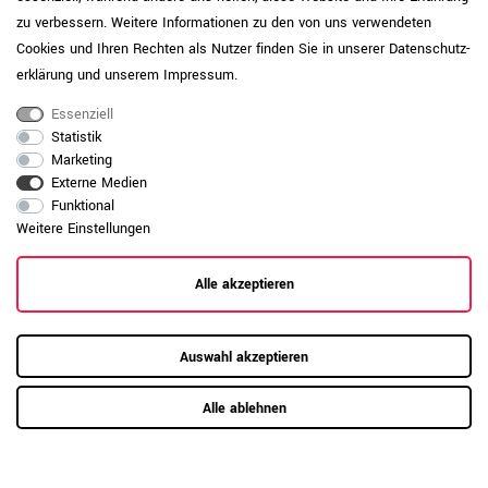
Nussbaum) mit zusätzlichem
zu verbessern. Weitere Informationen zu den von uns verwendeten
Oberflächenschutz wie Schreibunterlagen,
da diese anfälliger für Kratzer sind. Nutzen
Cookies und Ihren Rechten als Nutzer finden Sie in unserer
Daten­schutz­
Sie Unterlagen oder Filzgleiter und
erklärung
und unserem
Impressum
.
entfernen Sie Verschmutzungen mit einem
Produktpflege-
Melamin-IP<50
weichen Tuch und milden
Essenziell
Reinigungsmitteln. Vermeiden Sie
Statistik
stehende Feuchtigkeit. Der IP-Wert, also
Marketing
der „Initial Wear Point indicator“,
Externe Medien
beschreibt die Abriebfestigkeit einer
Funktional
Oberfläche. Je höher der Wert, desto
Weitere Einstellungen
widerstandsfähiger ist die Platte
gegenüber sichtbaren Gebrauchsspuren.
Alle akzeptieren
Daten zur allgemeinen Produktsicherheit
Produktsicherheit
anzeigen
Auswahl akzeptieren
Alle ablehnen