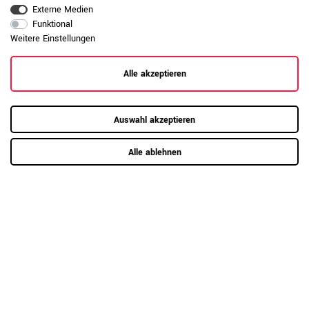
Externe Medien
Funktional
Weitere Einstellungen
Montageanleitung öffnen
Alle akzeptieren
800
×
420
×
760
mm
Maße
Auswahl akzeptieren
31,89 kg
Gewicht
Alle ablehnen
Geprüft nach ISO 14001, ISO 45001, ISO
Qualitätsstandards
9001, EN 15804+A2
CHOICE
Serie
Cubanitgrau
Front-Farbe
Nordeiche grau
Korpus-Farbe
Anthrazit
Griff-Farbe
Flügeltürenschrank
Schranktyp