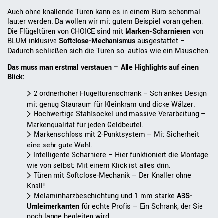
Auch ohne knallende Türen kann es in einem Büro schonmal
lauter werden. Da wollen wir mit gutem Beispiel voran gehen:
Die Flügeltüren von CHOICE sind mit
Marken-Scharnieren
von
BLUM inklusive
Softclose-Mechanismus
ausgestattet –
Dadurch schließen sich die Türen so lautlos wie ein Mäuschen.
Das muss man erstmal verstauen – Alle Highlights auf einen
Blick:
2 ordnerhoher Flügeltürenschrank – Schlankes Design
mit genug Stauraum für Kleinkram und dicke Wälzer.
Hochwertige Stahlsockel und massive Verarbeitung –
Markenqualität für jeden Geldbeutel.
Markenschloss mit 2-Punktsystem – Mit Sicherheit
eine sehr gute Wahl.
Intelligente Scharniere – Hier funktioniert die Montage
wie von selbst: Mit einem Klick ist alles drin.
Türen mit Softclose-Mechanik – Der Knaller ohne
Knall!
Melaminharzbeschichtung und 1 mm starke
ABS-
Umleimerkante
n
für echte Profis – Ein Schrank, der Sie
noch lange begleiten wird.