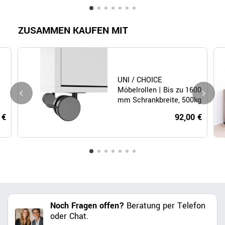
ZUSAMMEN KAUFEN MIT
UNI / CHOICE
Möbelrollen | Bis zu 1600
mm Schrankbreite, 500kg
belastbar, 5 Stück
 €
92,00 €
Noch Fragen offen?
Beratung per Telefon
oder Chat.