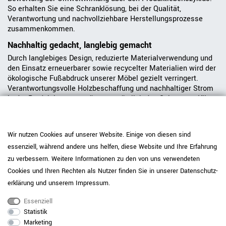
So erhalten Sie eine Schranklösung, bei der Qualität,
Verantwortung und nachvollziehbare Herstellungsprozesse
zusammenkommen.
Nachhaltig gedacht, langlebig gemacht
Durch langlebiges Design, reduzierte Materialverwendung und
den Einsatz erneuerbarer sowie recycelter Materialien wird der
ökologische Fußabdruck unserer Möbel gezielt verringert.
Verantwortungsvolle Holzbeschaffung und nachhaltiger Strom
in der Produktion unterstützen zusätzlich den Schutz von Klima
und natürlichen Ressourcen. So möchten wir zu Arbeitswelten
beitragen, die langlebig, hochwertig und bewusster gestaltet
sind.
Wir nutzen Cookies auf unserer Website. Einige von diesen sind
essenziell, während andere uns helfen, diese Website und Ihre Erfahrung
Serie CHOICE entdecken
zu verbessern. Weitere Informationen zu den von uns verwendeten
Cookies und Ihren Rechten als Nutzer finden Sie in unserer
Daten­schutz­
erklärung
und unserem
Impressum
.
Essenziell
Statistik
Katalog & Montageanleitung
Marketing