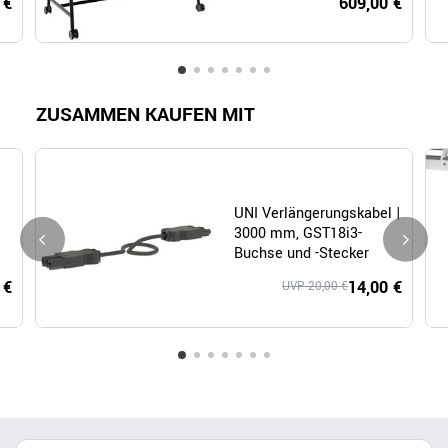
 €
609,00 €
ZUSAMMEN KAUFEN MIT
UNI Verlängerungskabel |
3000 mm, GST18i3-
Buchse und -Stecker
 €
14,00 €
UVP 20,00 €