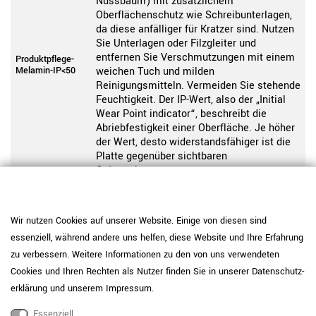
Nussbaum) mit zusätzlichem
Oberflächenschutz wie Schreibunterlagen,
da diese anfälliger für Kratzer sind. Nutzen
Sie Unterlagen oder Filzgleiter und
entfernen Sie Verschmutzungen mit einem
Produktpflege-
Melamin-IP<50
weichen Tuch und milden
Reinigungsmitteln. Vermeiden Sie stehende
Feuchtigkeit. Der IP-Wert, also der „Initial
Wear Point indicator“, beschreibt die
Abriebfestigkeit einer Oberfläche. Je höher
der Wert, desto widerstandsfähiger ist die
Platte gegenüber sichtbaren
Gebrauchsspuren.
Pflegehinweis: Reinigen Sie
pulverbeschichtete Oberflächen mit einem
Wir nutzen Cookies auf unserer Website. Einige von diesen sind
weichen Tuch und wischen Sie bei Bedarf
Produktpflege-
leicht feucht nach. Vermeiden Sie
essenziell, während andere uns helfen, diese Website und Ihre Erfahrung
Metall
aggressive oder scheuernde
zu verbessern. Weitere Informationen zu den von uns verwendeten
Reinigungsmittel, um die Beschichtung
Cookies und Ihren Rechten als Nutzer finden Sie in unserer
Daten­schutz­
dauerhaft zu schützen.
erklärung
und unserem
Impressum
.
Daten zur allgemeinen Produktsicherheit
Produktsicherheit
Essenziell