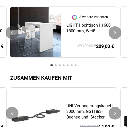
8 weitere Varianten
LIGHT Hochtisch | 1600 -
40
1800 mm, Weiß
 €
209,00 €
UVP 299,00 €
ZUSAMMEN KAUFEN MIT
UNI Verlängerungskabel |
3000 mm, GST18i3-
Buchse und -Stecker
 €
14,00 €
UVP 20,00 €