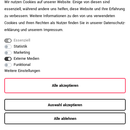
Wir nutzen Cookies auf unserer Website. Einige von diesen sind
Reinigungsmitteln. Vermeiden Sie
essenziell, während andere uns helfen, diese Website und Ihre Erfahrung
stehende Feuchtigkeit. Der IP-Wert, also
zu verbessern. Weitere Informationen zu den von uns verwendeten
der „Initial Wear Point indicator“,
beschreibt die Abriebfestigkeit einer
Cookies und Ihren Rechten als Nutzer finden Sie in unserer
Daten­schutz­
Oberfläche. Je höher der Wert, desto
erklärung
und unserem
Impressum
.
widerstandsfähiger ist die Platte
gegenüber sichtbaren Gebrauchsspuren.
Essenziell
Statistik
Pflegehinweis: Reinigen Sie
Marketing
pulverbeschichtete Oberflächen mit einem
Externe Medien
weichen Tuch und wischen Sie bei Bedarf
Funktional
Produktpflege-
leicht feucht nach. Vermeiden Sie
Metall
Weitere Einstellungen
aggressive oder scheuernde
Reinigungsmittel, um die Beschichtung
dauerhaft zu schützen.
Alle akzeptieren
Daten zur allgemeinen Produktsicherheit
Produktsicherheit
anzeigen
Auswahl akzeptieren
Alle ablehnen