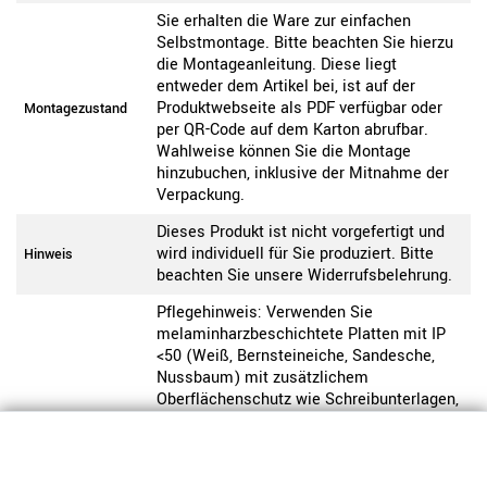
Sie erhalten die Ware zur einfachen
Selbstmontage. Bitte beachten Sie hierzu
die Montageanleitung. Diese liegt
entweder dem Artikel bei, ist auf der
Produktwebseite als PDF verfügbar oder
Montagezustand
per QR-Code auf dem Karton abrufbar.
Wahlweise können Sie die Montage
hinzubuchen, inklusive der Mitnahme der
Verpackung.
Dieses Produkt ist nicht vorgefertigt und
wird individuell für Sie produziert. Bitte
Hinweis
beachten Sie unsere Widerrufsbelehrung.
Pflegehinweis: Verwenden Sie
melaminharzbeschichtete Platten mit IP
<50 (Weiß, Bernsteineiche, Sandesche,
Nussbaum) mit zusätzlichem
Oberflächenschutz wie Schreibunterlagen,
da diese anfälliger für Kratzer sind. Nutzen
Sie Unterlagen oder Filzgleiter und
entfernen Sie Verschmutzungen mit einem
Produktpflege-
Melamin-IP<50
weichen Tuch und milden