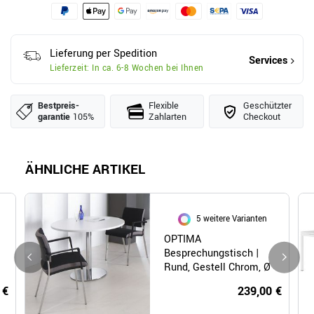
Lieferung per Spedition
Services
Lieferzeit: In ca. 6-8 Wochen bei Ihnen
Bestpreis­
Flexible
Geschützter
garantie
105%
Zahlarten
Checkout
ÄHNLICHE ARTIKEL
5 weitere Varianten
|
OPTIMA
Besprechungstisch |
Rund, Gestell Chrom, Ø
1000 mm, Weiß
 €
239,00 €