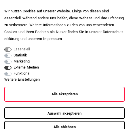
Pflegehinweis: Reinigen Sie
Wir nutzen Cookies auf unserer Website. Einige von diesen sind
pulverbeschichtete Oberflächen mit einem
essenziell, während andere uns helfen, diese Website und Ihre Erfahrung
weichen Tuch und wischen Sie bei Bedarf
Produktpflege-
leicht feucht nach. Vermeiden Sie
zu verbessern. Weitere Informationen zu den von uns verwendeten
Metall
aggressive oder scheuernde
Cookies und Ihren Rechten als Nutzer finden Sie in unserer
Daten­schutz­
Reinigungsmittel, um die Beschichtung
erklärung
und unserem
Impressum
.
dauerhaft zu schützen.
Essenziell
Daten zur allgemeinen Produktsicherheit
Statistik
Produktsicherheit
anzeigen
Marketing
Externe Medien
Funktional
Weitere Einstellungen
Alle akzeptieren
Auswahl akzeptieren
Alle ablehnen