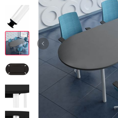
Bürocontainer
Büromöbel-Sets
Standcontainer
Einzelarbeitsplätz
Rollcontainer
Chefbüros
Gruppenarbeitsplä