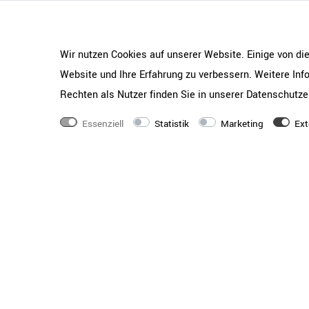
Maße
2400
×
1000
×
740
Gewicht
85 kg
Wir nutzen Cookies auf unserer Website. Einige von di
Qualitätsstandards
Geprüft nach LST EN 
Website und Ihre Erfahrung zu verbessern. Weitere In
2:2003
Rechten als Nutzer finden Sie in unserer
Daten­schutz­e
Serie
OPTIMA
Essenziell
Statistik
Marketing
Ext
Tischtyp
Besprechungstisch
Tischplatten-Farbe
Anthrazit
Tischplatten-Form
Oval
Beschichtung
Beschichtet mit Melam
haltbar | lichtbestän
Holzqualität
Gute Material- und Ve
Flachpressplatte
Materialstärke
Tischplatte 25 mm |