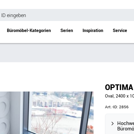
Büromöbel-Kategorien
Serien
Inspiration
Service
Bürotische
Empfang
Schreibtische
Empfangstheke
änke
Höhenverstellbare Schreibtische
Beistell- / Cou
OPTIMA 
änke
Konferenztische
Oval, 2400 x 1
Stehtische
e
Besprechungstische
Art.-ID:
2856
Tischgestelle
Schreibtischplatten
Hochwer
Büromö
Anbautische & Zubehör