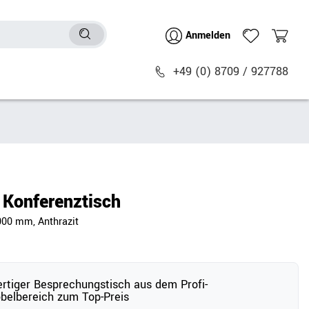
Anmelden
+49 (0) 8709 / 927788
Sitzmöbel
n
Bürostühle
chtische
Besucher- & Konferenzstühle
Konferenztisch
Polstermöbel
000 mm, Anthrazit
Barhocker
Sitz- & Stehhocker
Zubehör
tiger Besprechungstisch aus dem Profi-
belbereich zum Top-Preis