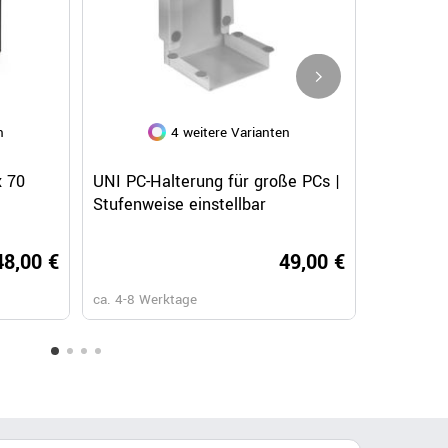
+ 2
n
4 weitere Varianten
Schnellansicht
Schnellansicht
Sc
OPTIMA Besprechungstisch |
AIR Konferenzt
x 70
UNI PC-Halterung für große PCs |
THEMIS P
 mm,
Rund, Gestell Chrom, Ø 1000 mm,
2200 x 1300 
Stufenweise einstellbar
mm, Led
Perlgrau
00 €
239,00 €
48,00 €
49,00 €
ca. 4-8 Werktage
ca. 6-8 Wochen
ca. 4-8 Werktage
ca. 6-8 Wo