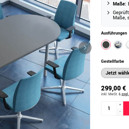
Maße:
B
Geprüft
Maße, s
Outdoor
Ampelschirme
e
Ausführungen
Schirmständer
Abdeckhauben & Zubehör
tze
Gestellfarbe
299,00 €
inkl. MwSt.
&
zzgl