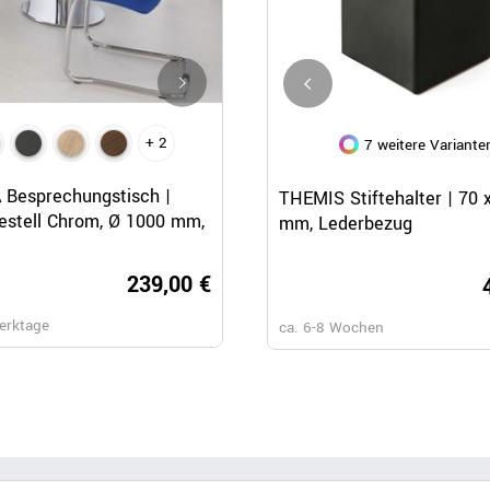
+ 2
+ 2
7 weitere Variante
Schnellansicht
Schnellansicht
Schnellansicht
Besprechungstisch |
OPTIMA Besprechungstisch |
THEMIS Stiftehalter | 70 
estell Chrom, Ø 1000 mm,
Rund, Gestell Chrom, Ø 1000
mm, Lederbezug
Nussbaum
239,00 €
239,
erktage
ca. 4-8 Werktage
ca. 6-8 Wochen