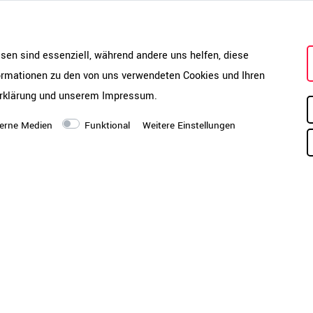
Montagezustand
mm
Si
Se
Mo
esen sind essenziell, während andere uns helfen, diese
Ar
527-1:2011, LST EN 527-
formationen zu den von uns verwendeten Cookies und Ihren
ve
ab
rklärung
und unserem
Impressum
.
hi
erne Medien
Funktional
Weitere Einstellungen
Ve
Hinweis
Di
in
un
Produktpflege-Melamin-
Pf
inharz | kratzfest | lange
IP<150
me
dig | wasserabweisend
(P
rarbeitungsqualität | E1-
no
Be
Sc
 Rundfußgestell 50mm Ø
mi