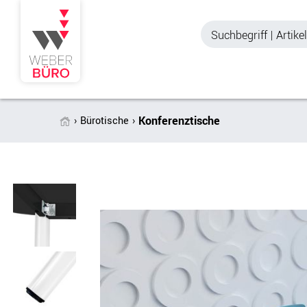
Konferenztische
Bürotische
Akustik & Sichtschutz
Büroschränke
Stellwände & Trennwände
Aktenschränke
Raum in Raum-Systeme
Schiebetürenschr
Tischtrennwände
Querrollladenschr
Akustik Deckensegel &
Regalschränke
Wandpaneele
Büro Schrankwänd
Spinde
Garderoben
Zubehör