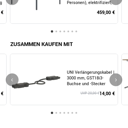
ng
Personen), elektrifiziert,
Anthrazit
 €
459,00 €
ZUSAMMEN KAUFEN MIT
UNI Verlängerungskabel |
3000 mm, GST18i3-
Buchse und -Stecker
 €
14,00 €
UVP 20,00 €