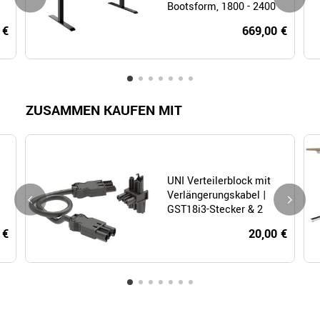
Bootsform, 1800 - 2400
mm (6 - 10 Personen),
 €
669,00 €
elektrisch
höhenverstellbar,
Kabelklappe optional,
Bernsteineiche
ZUSAMMEN KAUFEN MIT
UNI Verteilerblock mit
Verlängerungskabel |
GST18i3-Stecker & 2
GST18i3-Buchsen
 €
20,00 €