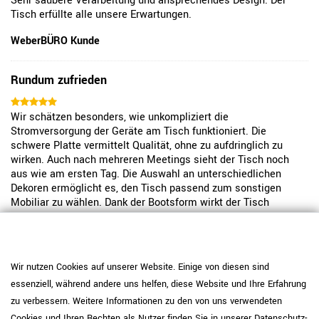
Sehr saubere Verarbeitung und ansprechendes Design. Der
Tisch erfüllte alle unsere Erwartungen.
WeberBÜRO Kunde
Rundum zufrieden
Wir schätzen besonders, wie unkompliziert die
Stromversorgung der Geräte am Tisch funktioniert. Die
schwere Platte vermittelt Qualität, ohne zu aufdringlich zu
wirken. Auch nach mehreren Meetings sieht der Tisch noch
aus wie am ersten Tag. Die Auswahl an unterschiedlichen
Dekoren ermöglicht es, den Tisch passend zum sonstigen
Mobiliar zu wählen. Dank der Bootsform wirkt der Tisch
modern. Die Oberfläche lässt sich einfach abwischen.
Insgesamt ein solides Produkt, das den Arbeitsalltag
erleichtert.
Wir nutzen Cookies auf unserer Website. Einige von diesen sind
WeberBÜRO Kunde
essenziell, während andere uns helfen, diese Website und Ihre Erfahrung
zu verbessern. Weitere Informationen zu den von uns verwendeten
Schöne Optik und wertige Haptik
Cookies und Ihren Rechten als Nutzer finden Sie in unserer
Daten­schutz­