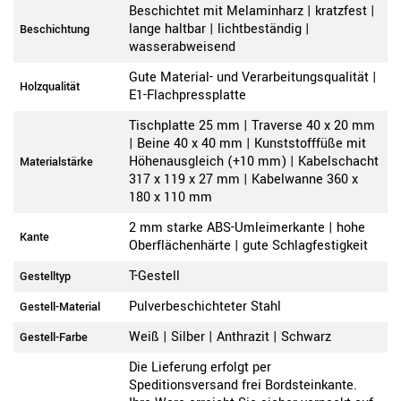
Beschichtet mit Melaminharz | kratzfest |
lange haltbar | lichtbeständig |
Beschichtung
wasserabweisend
Gute Material- und Verarbeitungsqualität |
Holzqualität
E1-Flachpressplatte
Tischplatte 25 mm | Traverse 40 x 20 mm
| Beine 40 x 40 mm | Kunststofffüße mit
Höhenausgleich (+10 mm) | Kabelschacht
Materialstärke
317 x 119 x 27 mm | Kabelwanne 360 x
180 x 110 mm
2 mm starke ABS-Umleimerkante | hohe
Kante
Oberflächenhärte | gute Schlagfestigkeit
T-Gestell
Gestelltyp
Pulverbeschichteter Stahl
Gestell-Material
Weiß | Silber | Anthrazit | Schwarz
Gestell-Farbe
Die Lieferung erfolgt per
Speditionsversand frei Bordsteinkante.