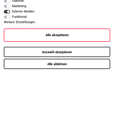
Statistik
Marketing
Daten zur allgemeinen Produktsicherheit
Produktsicherheit
Externe Medien
anzeigen
Funktional
Weitere Einstellungen
Alle akzeptieren
Auswahl akzeptieren
Alle ablehnen
RAUMKONZEPT GESUCHT?
Jetzt zum Büroplanungs-Service