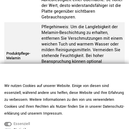
der Wert, desto widerstandsfähiger ist die
Platte gegenüber sichtbaren
Gebrauchsspuren.
Pflegehinweis: Um die Langlebigkeit der
Melamin-Beschichtung zu erhalten,
entfernen Sie Verschmutzungen mit einem
weichen Tuch und warmem Wasser oder
milden Reinigungsmitteln. Vermeiden Sie
Produktpflege-
stehende Feuchtigkeit. Bei hoher
Melamin
Beanspruchung können optional
Unterlagen oder Schutzmatten oder
Filzgleiter verwendet werden. Große Hitze
oder scharfkantige Gegenstände können
die Oberfläche beschädigen.
Wir nutzen Cookies auf unserer Website. Einige von diesen sind
essenziell, während andere uns helfen, diese Website und Ihre Erfahrung
Pflegehinweis: Reinigen Sie
zu verbessern. Weitere Informationen zu den von uns verwendeten
pulverbeschichtete Oberflächen mit einem
weichen Tuch und wischen Sie bei Bedarf
Cookies und Ihren Rechten als Nutzer finden Sie in unserer
Daten­schutz­
Produktpflege-
leicht feucht nach. Vermeiden Sie
erklärung
und unserem
Impressum
.
Metall
aggressive oder scheuernde
Reinigungsmittel, um die Beschichtung
Essenziell
dauerhaft zu schützen.