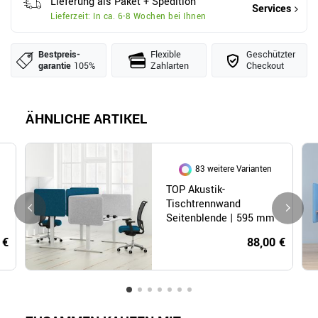
Lieferung als Paket + Spedition
Services
Lieferzeit: In ca. 6-8 Wochen bei Ihnen
Bestpreis­
Flexible
Geschützter
garantie
105%
Zahlarten
Checkout
ÄHNLICHE ARTIKEL
83 weitere Varianten
TOP Akustik-
Tischtrennwand
Seitenblende | 595 mm
hoch, Bezugsstoffe
 €
88,00 €
LUCIA / VELITO /
SYNERGY