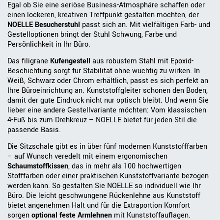
Egal ob Sie eine seriöse Business-Atmosphäre schaffen oder
einen lockeren, kreativen Treffpunkt gestalten möchten, der
NOELLE Besucherstuhl
passt sich an. Mit vielfältigen Farb- und
Gestelloptionen bringt der Stuhl Schwung, Farbe und
Persönlichkeit in Ihr Büro.
Das filigrane
Kufengestell
aus robustem Stahl mit Epoxid-
Beschichtung sorgt für Stabilität ohne wuchtig zu wirken. In
Weiß, Schwarz oder Chrom erhältlich, passt es sich perfekt an
Ihre Büroeinrichtung an. Kunststoffgleiter schonen den Boden,
damit der gute Eindruck nicht nur optisch bleibt. Und wenn Sie
lieber eine andere Gestellvariante möchten: Vom klassischen
4-Fuß bis zum Drehkreuz – NOELLE bietet für jeden Stil die
passende Basis.
Die Sitzschale gibt es in über fünf modernen Kunststofffarben
– auf Wunsch veredelt mit einem ergonomischen
Schaumstoffkissen
, das in mehr als 100 hochwertigen
Stofffarben oder einer praktischen Kunststoffvariante bezogen
werden kann. So gestalten Sie NOELLE so individuell wie Ihr
Büro. Die leicht geschwungene Rückenlehne aus Kunststoff
bietet angenehmen Halt und für die Extraportion Komfort
sorgen
optional feste Armlehnen
mit Kunststoffauflagen.