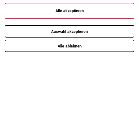
Hier mehr erfahren
Alle akzeptieren
Auswahl akzeptieren
Kundenrezensionen
(0)
Alle ablehnen
5
0
4
0
3
0
2
0
1
0
Anmelden zum Bewerten