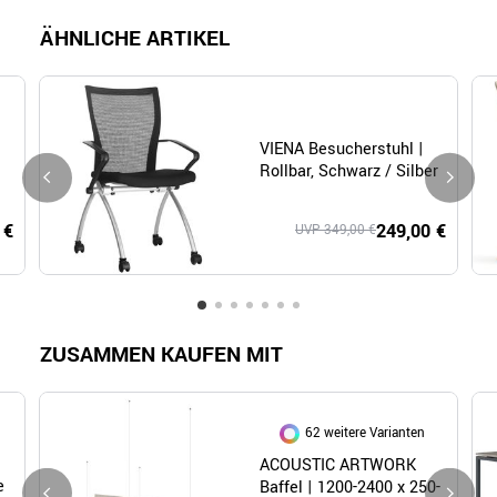
ÄHNLICHE ARTIKEL
VIENA Besucherstuhl |
Rollbar, Schwarz / Silber
 €
249,00 €
UVP 349,00 €
ZUSAMMEN KAUFEN MIT
62 weitere Varianten
ACOUSTIC ARTWORK
e
Baffel | 1200-2400 x 250-