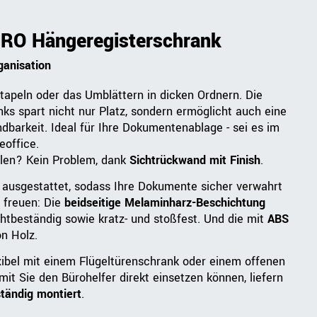
 PRO Hängeregisterschrank
ganisation
peln oder das Umblättern in dicken Ordnern. Die
s spart nicht nur Platz, sondern ermöglicht auch eine
ndbarkeit. Ideal für Ihre Dokumentenablage - sei es im
eoffice.
llen? Kein Problem, dank
Sichtrückwand mit Finish
.
ausgestattet, sodass Ihre Dokumente sicher verwahrt
t freuen: Die
beidseitige Melaminharz-Beschichtung
htbeständig sowie kratz- und stoßfest. Und die mit
ABS
on Holz.
xibel mit einem Flügeltürenschrank oder einem offenen
amit Sie den Bürohelfer direkt einsetzen können, liefern
ständig montiert
.