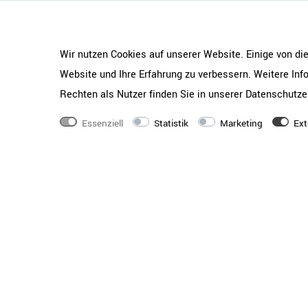
Griff-Farbe
Bügelgriff matt verc
Schranktyp
Hängeregisterschran
Wir nutzen Cookies auf unserer Website. Einige von di
Schränke-Maße
Website und Ihre Erfahrung zu verbessern. Weitere In
Korpusmaße (BxTxH) 
Schubladen und Türe
Rechten als Nutzer finden Sie in unserer
Daten­schutz­e
440 mm
Essenziell
Statistik
Marketing
Ext
Fußtyp
Wahl aus 30 mm Nivel
Höhenausgleich oder d
zusätzlichem 30 mm 
Ausstattung
Korpus fest verleimt 
Dekoroberfläche zur 
Massive 210 mm lange
verchromt mit 2 sepa
Ordnerhöhe
6 OH
Abschließbar
Zentralverschluss mi