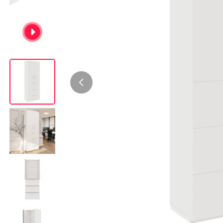
Bürocontainer
Büromöbel-Sets
Standcontainer
Einzelarbeitsplätz
Rollcontainer
Chefbüros
Gruppenarbeitsplä