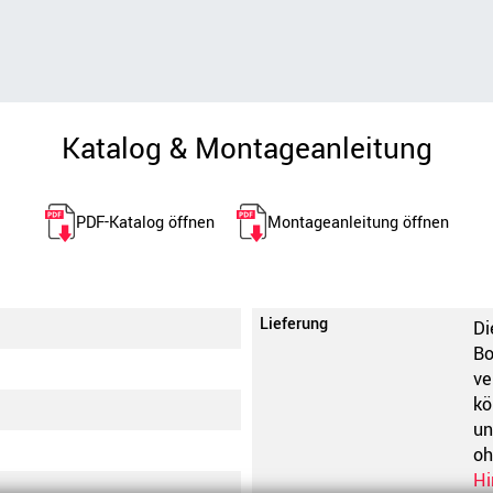
Katalog & Montageanleitung
PDF-Katalog öffnen
Montageanleitung öffnen
Lieferung
e
Di
Bo
ve
kö
un
oh
Hi