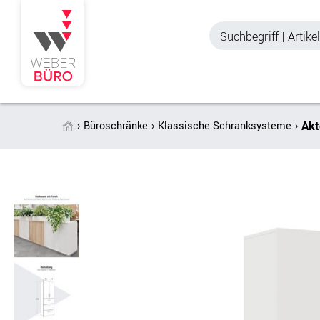
Akt
Büroschränke
Klassische Schranksysteme
Akustik & Sichtschutz
Büroschränke
Stellwände & Trennwände
Aktenschränke
Raum in Raum-Systeme
Schiebetürenschr
Tischtrennwände
Querrollladenschr
Akustik Deckensegel &
Regalschränke
Wandpaneele
Büro Schrankwänd
Spinde
Garderoben
Zubehör