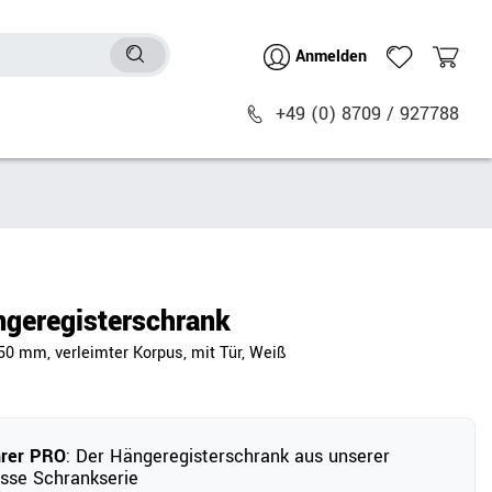
Anmelden
+49 (0) 8709 / 927788
Sitzmöbel
n
Bürostühle
chtische
Besucher- & Konferenzstühle
geregisterschrank
Polstermöbel
50 mm, verleimter Korpus, mit Tür, Weiß
Barhocker
Sitz- & Stehhocker
Zubehör
hrer PRO
: Der Hängeregisterschrank aus unserer
sse Schrankserie