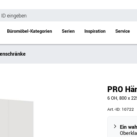
Büromöbel-Kategorien
Serien
Inspiration
Service
enschränke
Bürotische
Empfang
Schreibtische
Empfangstheke
änke
Höhenverstellbare Schreibtische
Beistell- / Cou
PRO Hän
änke
Konferenztische
6 OH, 800 x 22
Stehtische
e
Besprechungstische
Art.-ID:
10722
Tischgestelle
Schreibtischplatten
Ein wa
Oberkla
Anbautische & Zubehör