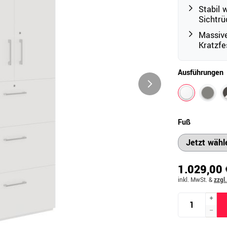
Stabil 
Sichtrü
Massive
Outdoor
Kratzfe
Ampelschirme
e
Schirmständer
Ausführungen
Abdeckhauben & Zubehör
tze
Fuß
1.029,00 
inkl. MwSt.
&
zzgl