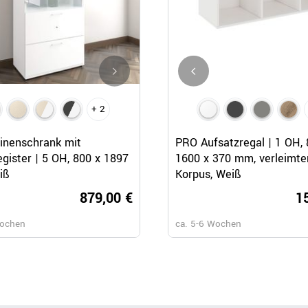
+ 2
+ 1
Schnellansicht
Schnellansicht
Schnellansicht
rinenschrank mit
PRO Hängeregisterschrank | 
PRO Aufsatzregal | 1 OH, 
gister | 5 OH, 800 x 1897
OH, 800 x 1140 mm, verleimte
1600 x 370 mm, verleimte
iß
Korpus, Weiß
Korpus, Weiß
879,00 €
809,
1
Wochen
ca. 5-6 Wochen
ca. 5-6 Wochen