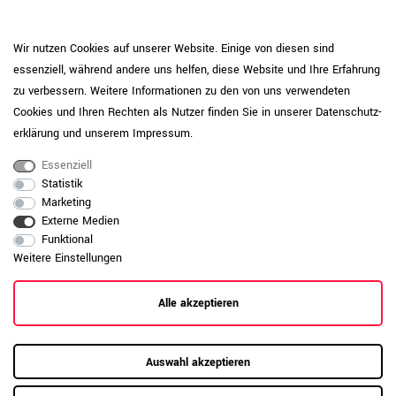
Höhenausgleich oder diese Nivelliergleiter
Fußtyp
mit zusätzlichem 30 mm Stahlsockel
Wir nutzen Cookies auf unserer Website. Einige von diesen sind
Korpus fest verleimt | Rückwand beidseitig
essenziell, während andere uns helfen, diese Website und Ihre Erfahrung
mit Dekoroberfläche zur offenen
zu verbessern. Weitere Informationen zu den von uns verwendeten
Raumaufstellung | Schränke ab 1000 mm
Cookies und Ihren Rechten als Nutzer finden Sie in unserer
Daten­schutz­
Breite mit Mittelwand | Durchgängige
Ausstattung
erklärung
und unserem
Impressum
.
Lochreihenbohrung, 32 mm Rasterung zur
flexiblen Höhenaufteilung | Schiebetüren
Essenziell
auf Laufrollen mit Kugellagern in
Statistik
Kunststoffschienen
Marketing
2 OH
Ordnerhöhe
Externe Medien
Funktional
Hochwertiges Druck-Zylinderschloss von
Weitere Einstellungen
Abschließbar
Lehmann® | Mit Wechselzylinder
Beidseitige Melaminharzbeschichtung -
Alle akzeptieren
kratzfest, lange haltbar, lichtbeständig,
Beschichtung
wasserabweisend
E05- und CARB2-zertifizierte
Auswahl akzeptieren
Holzqualität
Flachpressplatten