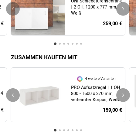
UNI Schiebetürenschrank
2
| 2 OH, 1200 x 777 mm,
Weiß
 €
259,00 €
ZUSAMMEN KAUFEN MIT
4 weitere Varianten
PRO Aufsatzregal | 1 OH,
 4
800 - 1600 x 370 mm,
verleimter Korpus, Weiß
 €
159,00 €