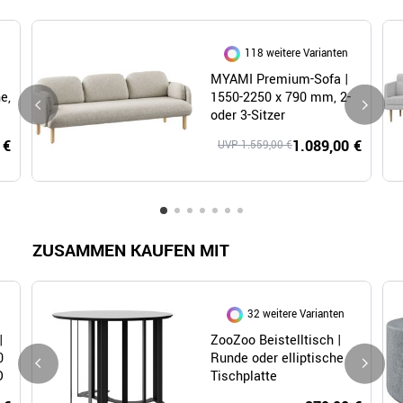
118 weitere Varianten
MYAMI Premium-Sofa |
e,
1550-2250 x 790 mm, 2-
oder 3-Sitzer
 €
1.089,00 €
UVP 1.559,00 €
ZUSAMMEN KAUFEN MIT
32 weitere Varianten
|
ZooZoo Beistelltisch |
0
Runde oder elliptische
O
Tischplatte