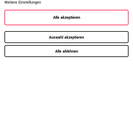
Weitere Einstellungen
Alle akzeptieren
Hier mehr erfahren
Auswahl akzeptieren
Alle ablehnen
Kundenrezensionen
(0)
5
0
4
0
3
0
2
0
1
0
Anmelden zum Bewerten