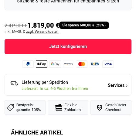
Sitzhöhe & feste Armlehnen für entspanntes Sitzen
1.819,00 €
2.419,00 €
Sie sparen 600,00 € (25%)
inkl. MwSt.
&
zzgl. Versandkosten
Jetzt konfigurieren
Lieferung per Spedition
Services
Lieferzeit: In ca. 4-5 Wochen bei Ihnen
Bestpreis­
Flexible
Geschützter
garantie
105%
Zahlarten
Checkout
ÄHNLICHE ARTIKEL