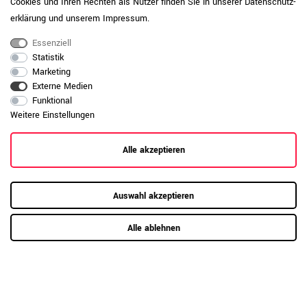
Cookies und Ihren Rechten als Nutzer finden Sie in unserer
Daten­schutz­
erklärung
und unserem
Impressum
.
Essenziell
Statistik
Marketing
Externe Medien
Funktional
Weitere Einstellungen
RAUMKONZEPT GESUCHT?
Jetzt zum Büroplanungs-Service
Alle akzeptieren
Hier mehr erfahren
Auswahl akzeptieren
Alle ablehnen
Kundenrezensionen
(1)