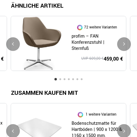
ÄHNLICHE ARTIKEL
72 weitere Varianten
profim – FAN
Konferenzstuhl |
Sternfuß
 €
459,00 €
UVP 609,00 €
ZUSAMMEN KAUFEN MIT
1 weitere Varianten
 x
Bodenschutzmatte für
Hartböden | 900 x 1200 &
1160 x 1500 mm,