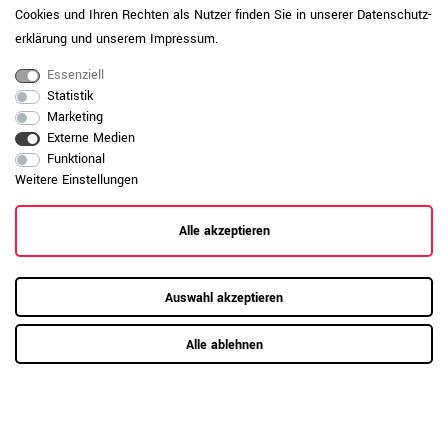
Cookies und Ihren Rechten als Nutzer finden Sie in unserer
Daten­schutz­
erklärung
und unserem
Impressum
.
Essenziell
Statistik
Marketing
Externe Medien
Funktional
Weitere Einstellungen
RAUMKONZEPT GESUCHT?
Alle akzeptieren
Jetzt zum Büroplanungs-Service
Auswahl akzeptieren
Hier mehr erfahren
Alle ablehnen
Kundenrezensionen
(0)