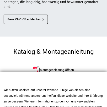
beitragen, die langlebig, hochwertig und bewusster gestaltet
sind.
Serie CHOICE entdecken
Katalog & Montageanleitung
Montageanleitung öffnen
Wir nutzen Cookies auf unserer Website. Einige von diesen sind
1600
×
400
×
1465
mm
Maße
essenziell, während andere uns helfen, diese Website und Ihre Erfahrung
107,72 kg
Gewicht
zu verbessern. Weitere Informationen zu den von uns verwendeten