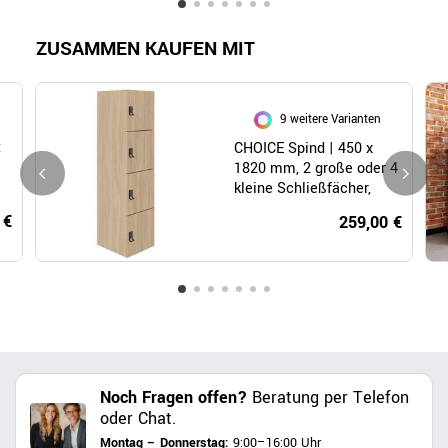
ZUSAMMEN KAUFEN MIT
9 weitere Varianten
t
CHOICE Spind | 450 x
1820 mm, 2 große oder 4
kleine Schließfächer,
Bernsteineiche
 €
259,00 €
Noch Fragen offen?
Beratung per Telefon
oder Chat.
Montag – Donnerstag:
9:00–16:00 Uhr