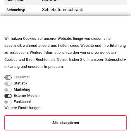
Griff-Farbe
Schiebetürenschrank
Schranktyp
Stahlsockel 40 mm hoch, Schwarz
Fußtyp
8 Fachböden | 1 Mittelwand | Flexible
Einstellung der Fachbodenhöhe |
Wir nutzen Cookies auf unserer Website. Einige von diesen sind
Ausstattung
Bügelgriffe aus pulverbeschichtetem
essenziell, während andere uns helfen, diese Website und Ihre Erfahrung
Metall - 128 mm lang
zu verbessern. Weitere Informationen zu den von uns verwendeten
5 Ordnerhöhen (OH)
Ordnerhöhe
Cookies und Ihren Rechten als Nutzer finden Sie in unserer
Daten­schutz­
erklärung
und unserem
Impressum
.
Hochwertiges 2-Punkt-Schließsystem von
Lehmann® | Zylinderschloss | Gefederte
Abschließbar
Essenziell
Rollen auf Kunststoffschienen
Statistik
Beschichtet mit Melaminharz | kratzfest |
Marketing
lange haltbar | lichtbeständig |
Beschichtung
Externe Medien
wasserabweisend
Funktional
Weitere Einstellungen
Gute Material- und Verarbeitungsqualität |
hochwertiger und langlebiger Korpus | E1-
Holzqualität
Flachpressplatte
Alle akzeptieren