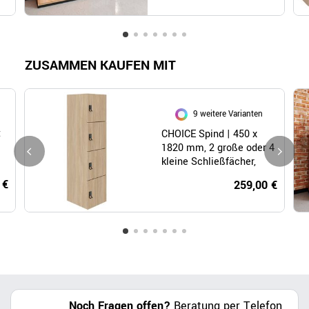
ZUSAMMEN KAUFEN MIT
9 weitere Varianten
t
CHOICE Spind | 450 x
1820 mm, 2 große oder 4
kleine Schließfächer,
Bernsteineiche
 €
259,00 €
Noch Fragen offen?
Beratung per Telefon