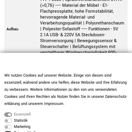
(>0,76) ----- Material der Möbel - E1-
Flachpressplatte, hohe Formstabilität,
hervorragende Material- und
Verarbeitungsqualität | Polyurethanschaum
| Polyester-Sofastoff ----- Funktionen - 5V
Aufbau
2.1A USB- & 220V 5A Steckdosen-
Stromversorgung | Bewegungssensor &
Steuerschalter | Belüftungssystem mit
verstellbarer Windgeschwindigkeit 600-
1500 U/min und Lüftungseffizienz von mehr
als 30m³/h | Natürliches Lichtsystem mit
3,5W, 170LM, 4000K | Leselampe mit
Wir nutzen Cookies auf unserer Website. Einige von diesen sind
einstellbarer Helligkeit und Farbtemperatur
mit 5W, 160LM, 2900K-6000K | Maximale
essenziell, während andere uns helfen, diese Website und Ihre Erfahrung
Leistung 1kW
zu verbessern. Weitere Informationen zu den von uns verwendeten
Cookies und Ihren Rechten als Nutzer finden Sie in unserer
Daten­schutz­
3 attraktive Farben wählbar
Farbe
erklärung
und unserem
Impressum
.
Vier versteckte, abnehmbare Räder zum
Füße
Bewegen der Kabine
Essenziell
Statistik
Außenverkleidung aus handgefertigtem
Marketing
Polyesterfaser-Akustikstoff |