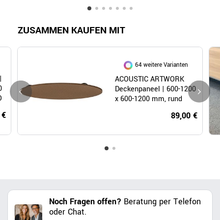
ZUSAMMEN KAUFEN MIT
64 weitere Varianten
|
ACOUSTIC ARTWORK
0
Deckenpaneel | 600-1200
O
x 600-1200 mm, rund
oder eckig
 €
89,00 €
Noch Fragen offen?
Beratung per Telefon
oder Chat.