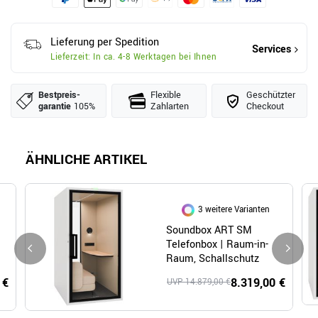
Lieferung per Spedition
Services
Lieferzeit: In ca. 4-8 Werktagen bei Ihnen
Bestpreis­
Flexible
Geschützter
garantie
105%
Zahlarten
Checkout
ÄHNLICHE ARTIKEL
3 weitere Varianten
Soundbox ART SM
Telefonbox | Raum-in-
Raum, Schallschutz
Klasse A, Für 1 Person
 €
8.319,00 €
UVP 14.879,00 €