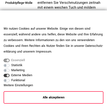
entfernen Sie Verschmutzungen zeitnah
Produktpflege-Wolle
mit einem weichen Tuch und mildem
Reinigungsmittel, um Optik und Komfort
langfristig zu erhalten.
Daten zur allgemeinen Produktsicherheit
Produktsicherheit
Wir nutzen Cookies auf unserer Website. Einige von diesen sind
anzeigen
essenziell, während andere uns helfen, diese Website und Ihre Erfahrung
zu verbessern. Weitere Informationen zu den von uns verwendeten
Cookies und Ihren Rechten als Nutzer finden Sie in unserer
Daten­schutz­
erklärung
und unserem
Impressum
.
Essenziell
Statistik
Marketing
Externe Medien
Funktional
Weitere Einstellungen
Alle akzeptieren