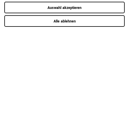
RAUMKONZEPT GESUCHT?
Auswahl akzeptieren
Jetzt zum Büroplanungs-Service
Alle ablehnen
Hier mehr erfahren
Kundenrezensionen
(0)
5
0
4
0
3
0
2
0
1
0