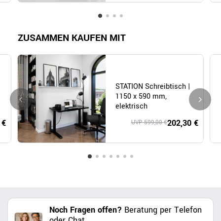
ZUSAMMEN KAUFEN MIT
STATION Schreibtisch |
1150 x 590 mm,
elektrisch
höhenverstellbar,
 €
202,30 €
UVP 599,00 €
induktives Ladegerät,
Glastischplatte, Schwarz
Noch Fragen offen?
Beratung per Telefon
oder Chat.