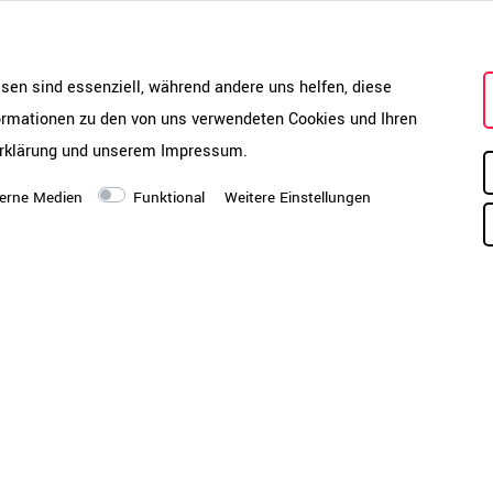
esen sind essenziell, während andere uns helfen, diese
formationen zu den von uns verwendeten Cookies und Ihren
rklärung
und unserem
Impressum
.
Katalog & Montageanleitung
erne Medien
Funktional
Weitere Einstellungen
PDF-Katalog öffnen
Montageanleitung öffnen
Montagezustand
m
Si
Se
Mo
Ar
 527-1_2011, LST EN 527-
ve
ab