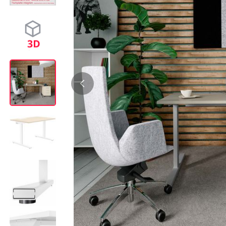
Bürocontainer
Büromöbel-Sets
Standcontainer
Einzelarbeitsplätz
Rollcontainer
Chefbüros
Gruppenarbeitsplä