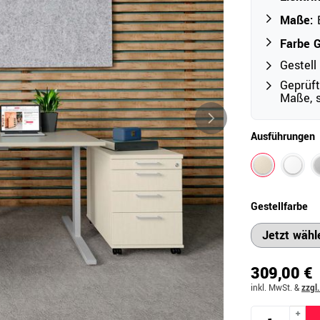
Maße:
B
Farbe G
Outdoor
Gestell
Ampelschirme
e
Geprüft
Schirmständer
Maße, s
Abdeckhauben & Zubehör
tze
Ausführungen
Gestellfarbe
309,00 €
inkl. MwSt.
&
zzgl