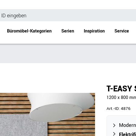
Büromöbel-Kategorien
Serien
Inspiration
Service
Bürotische
Empfang
Schreibtische
Empfangstheke
änke
Höhenverstellbare Schreibtische
Beistell- / Cou
T-EASY 
änke
Konferenztische
1200 x 800 mm, 
Stehtische
e
Besprechungstische
Art.-ID:
4876
Tischgestelle
Schreibtischplatten
Moderne
Anbautische & Zubehör
Elektrif