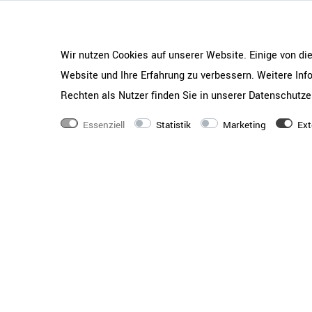
Serie EASY entdecken
Wir nutzen Cookies auf unserer Website. Einige von di
Website und Ihre Erfahrung zu verbessern. Weitere In
Rechten als Nutzer finden Sie in unserer
Daten­schutz­e
Essenziell
Statistik
Marketing
Ext
Maße
1200
×
800
×
740
m
Gewicht
44,3 kg
Qualitätsstandards
Geprüft nach LST EN
2_2003
Serie