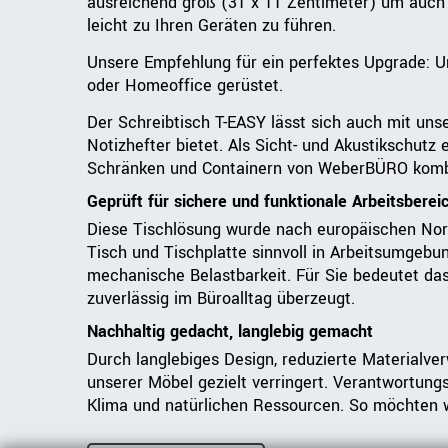
ausreichend groß (31 x 11 Zentimeter) um auch
leicht zu Ihren Geräten zu führen.
Unsere Empfehlung für ein perfektes Upgrade: U
oder Homeoffice gerüstet.
Der Schreibtisch T-EASY lässt sich auch mit uns
Notizhefter bietet. Als Sicht- und Akustikschut
Schränken und Containern von WeberBÜRO kombini
Geprüft für sichere und funktionale Arbeitsberei
Diese Tischlösung wurde nach europäischen Nor
Tisch und Tischplatte sinnvoll in Arbeitsumgebu
mechanische Belastbarkeit. Für Sie bedeutet das:
zuverlässig im Büroalltag überzeugt.
Nachhaltig gedacht, langlebig gemacht
Durch langlebiges Design, reduzierte Materialve
unserer Möbel gezielt verringert. Verantwortung
Klima und natürlichen Ressourcen. So möchten wi