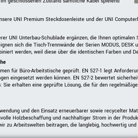
 im geschlossenen Zustand sämtliche Kabel spielend
nsere UNI Premium Steckdosenleiste und der UNI Computerhalt
erer UNI Unterbau-Schublade ergänzen, die Ihnen optimalen St
z eignen sich die Tisch-Trennwände der Serien MODUS, DESK u
ert werden, weil diese über die identischen Farben und De
che
men für Büro-Arbeitstische geprüft. EN 527-1 legt Anforde
ngen eingesetzt werden können. EN 527-2 bewertet sicherheits
 Sie erhalten eine geprüfte Lösung, die für den regelmäßige
rwendung und den Einsatz erneuerbarer sowie recycelter Mat
svolle Holzbeschaffung und nachhaltiger Strom in der Produk
r zu Arbeitswelten beitragen, die langlebig, hochwertig und 