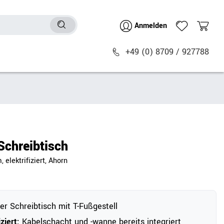
Anmelden
+49 (0) 8709 / 927788
Sitzmöbel
n
Bürostühle
chtische
Besucher- & Konferenzstühle
Schreibtisch
Polstermöbel
elektrifiziert, Ahorn
Barhocker
Sitz- & Stehhocker
Zubehör
r Schreibtisch mit T-Fußgestell
iziert:
Kabelschacht und -wanne bereits integriert