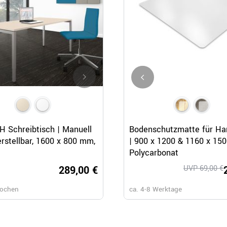
Schnellansicht
Schnellansicht
Schnellansicht
 Schreibtisch | Manuell
NOVA U Schreibtisch | 1600 x
Bodenschutzmatte für Ha
rstellbar, 1600 x 800 mm,
mm, Ahorn
| 900 x 1200 & 1160 x 15
Polycarbonat
289,00 €
UVP 69,00 €
239,
Wochen
ca. 3-4 Wochen
ca. 4-8 Werktage