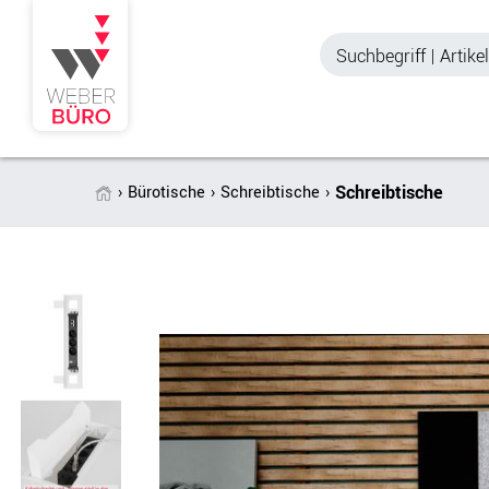
Schreibtische
Bürotische
Schreibtische
Akustik & Sichtschutz
Büroschränke
Stellwände & Trennwände
Aktenschränke
Raum in Raum-Systeme
Schiebetürenschr
Tischtrennwände
Querrollladenschr
Akustik Deckensegel &
Regalschränke
Wandpaneele
Büro Schrankwänd
Spinde
Garderoben
Zubehör