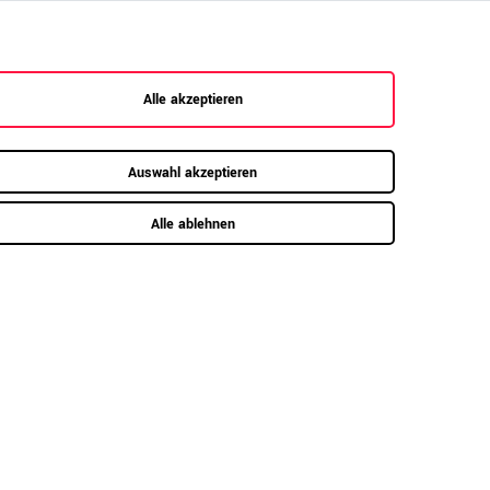
Alle akzeptieren
Auswahl akzeptieren
Alle ablehnen
e erhalten die Ware zur einfachen
lbstmontage. Bitte beachten Sie hierzu die
ntageanleitung. Diese liegt entweder dem
tikel bei, ist auf der Produktwebseite als PDF
rfügbar oder per QR-Code auf dem Karton
rufbar. Wahlweise können Sie die Montage