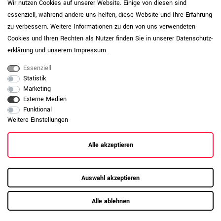
Wir nutzen Cookies auf unserer Website. Einige von diesen sind
(BxTxH) 1200 - 1600 x 600 - 800 x 725 - 1225
Maße
mm
essenziell, während andere uns helfen, diese Website und Ihre Erfahrung
zu verbessern. Weitere Informationen zu den von uns verwendeten
4 Höhen-Speicherplätze | USB-C Port | Anti-
Cookies und Ihren Rechten als Nutzer finden Sie in unserer
Daten­schutz­
Kollisionssensor | Steh-Timer |
Ausstattung
Kindersicherung | Soft-Start/Stopp | ca. 100
erklärung
und unserem
Impressum
.
kg Tragkraft | Hubgeschwindigkeit 30 mm/s
Essenziell
Modern
Design
Statistik
Marketing
Beschichtet mit Melaminharz - kratzfest,
Externe Medien
lange haltbar, lichtbeständig,
Beschichtung
Funktional
wasserabweisend
Weitere Einstellungen
E1-Flachpressplatte, hohe Formstabilität,
hervorragende Material- und
Holzqualität
Alle akzeptieren
Verarbeitungsqualität
Tischplatte 25 mm | Gestellgewicht 24 kg
Materialstärke
Auswahl akzeptieren
2 mm starke ABS-Umleimerkante, hohe
Kante
Oberflächenhärte, gute Schlagfestigkeit
Alle ablehnen
T-Fuß-Gestell
Gestelltyp