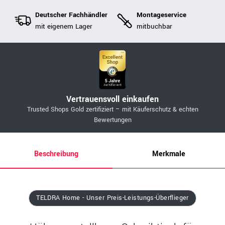
Deutscher Fachhändler
Montageservice
mit eigenem Lager
mitbuchbar
Vertrauensvoll einkaufen
Trusted Shops Gold zertifiziert – mit Käuferschutz & echten
Bewertungen
Beschreibung
Merkmale
TELDRA Home - Unser Preis-Leistungs-Überflieger