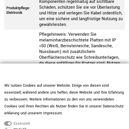
Komponenten regelmäßig auf sichtbare
Schäden, schützen Sie sie vor Überlastung
Produktpflege-
Elektronik
und Hitze und verlegen Sie Kabel ordentlich,
um eine sichere und langfristige Nutzung zu
gewährleisten.
Pflegehinweis: Verwenden Sie
melaminharzbeschichtete Platten mit IP
<50 (Weiß, Bernsteineiche, Sandesche,
Nussbaum) mit zusätzlichem
Oberflächenschutz wie Schreibunterlagen,
da diese anfälliger für Kratzer sind. Nutzen
Sie Unterlagen oder Filzgleiter und
entfernen Sie Verschmutzungen mit einem
Produktpflege-
Melamin-IP<50
weichen Tuch und milden
Wir nutzen Cookies auf unserer Website. Einige von diesen sind
Reinigungsmitteln. Vermeiden Sie stehende
Feuchtigkeit. Der IP-Wert, also der „Initial
essenziell, während andere uns helfen, diese Website und Ihre Erfahrung
Wear Point indicator“, beschreibt die
zu verbessern. Weitere Informationen zu den von uns verwendeten
Abriebfestigkeit einer Oberfläche. Je höher
Cookies und Ihren Rechten als Nutzer finden Sie in unserer
Daten­schutz­
der Wert, desto widerstandsfähiger ist die
erklärung
und unserem
Impressum
.
Platte gegenüber sichtbaren
Gebrauchsspuren.
Essenziell