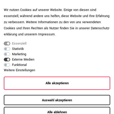
Pflegehinweis: Reinigen Sie
Wir nutzen Cookies auf unserer Website. Einige von diesen sind
pulverbeschichtete Oberflächen mit einem
essenziell, während andere uns helfen, diese Website und Ihre Erfahrung
weichen Tuch und wischen Sie bei Bedarf
Produktpflege-
leicht feucht nach. Vermeiden Sie
zu verbessern. Weitere Informationen zu den von uns verwendeten
Metall
aggressive oder scheuernde
Cookies und Ihren Rechten als Nutzer finden Sie in unserer
Daten­schutz­
Reinigungsmittel, um die Beschichtung
erklärung
und unserem
Impressum
.
dauerhaft zu schützen.
Essenziell
Daten zur allgemeinen Produktsicherheit
Produktsicherheit
Statistik
anzeigen
Marketing
Externe Medien
Funktional
Weitere Einstellungen
Alle akzeptieren
Auswahl akzeptieren
Alle ablehnen