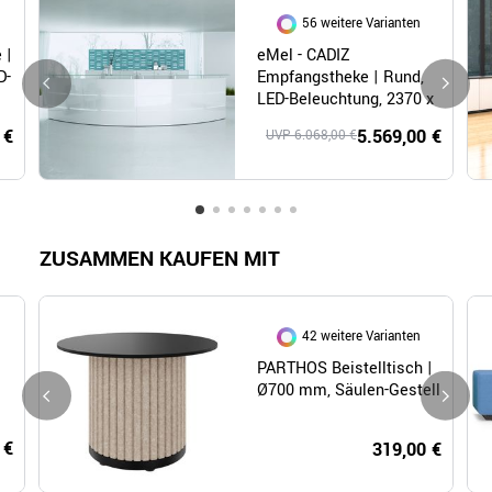
56 weitere Varianten
 |
eMel - CADIZ
D-
Empfangstheke | Rund,
LED-Beleuchtung, 2370 x
1702 mm
 €
5.569,00 €
UVP 6.068,00 €
ZUSAMMEN KAUFEN MIT
42 weitere Varianten
PARTHOS Beistelltisch |
Ø700 mm, Säulen-Gestell
 €
319,00 €