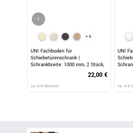
+ 6
Schnellansicht
UNI Fachboden für
UNI Fa
Schiebetürenschrank |
Schieb
Schrankbreite: 1000 mm, 2 Stück,
Schran
Sandesche
Weiß
22,00 €
ca. 6-8 Wochen
ca. 4-8 