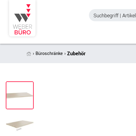
Zubehör
Büroschränke
Akustik & Sichtschutz
Büroschränke
Stellwände & Trennwände
Aktenschränke
Raum in Raum-Systeme
Schiebetürenschr
Tischtrennwände
Querrollladenschr
Akustik Deckensegel &
Regalschränke
Wandpaneele
Büro Schrankwänd
Spinde
Garderoben
Zubehör