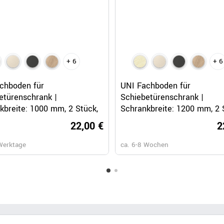
+ 6
+ 6
Schnellansicht
Schnellansicht
chboden für
UNI Fachboden für
etürenschrank |
Schiebetürenschrank |
kbreite: 1000 mm, 2 Stück,
Schrankbreite: 1200 mm, 2 
Sandesche
22,00 €
2
Werktage
ca. 6-8 Wochen