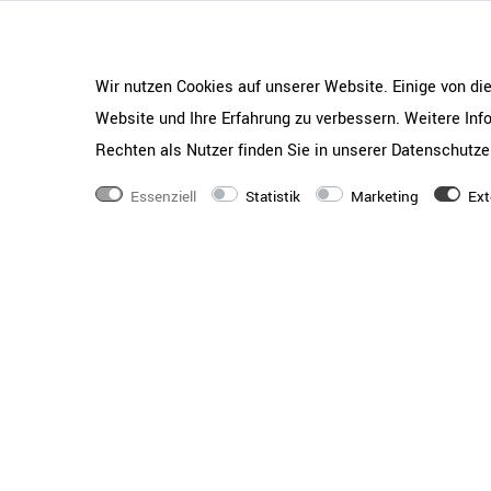
Gewicht
2,45 kg
Wir nutzen Cookies auf unserer Website. Einige von di
Qualitätsstandards
Geprüft nach LST EN
Website und Ihre Erfahrung zu verbessern. Weitere In
14073-2_2004, LST E
14074-2004
Rechten als Nutzer finden Sie in unserer
Daten­schutz­e
Serie
UNI
Essenziell
Statistik
Marketing
Ext
Ausstattung
4 Fachbodenträger pro
Beschichtung
Melaminharbeschichtu
haltbar, lichtbeständ
Holzqualität
E1-Flachpressplatte -
hervorragende Materi
Verarbeitungsqualität
Materialstärke
18 mm starker Fachbo
Kante
ABS-Umleimerkante -