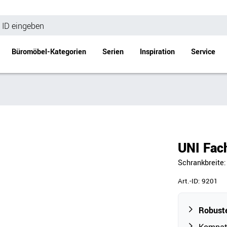
Büromöbel-Kategorien
Serien
Inspiration
Service
Bürotische
Empfang
Schreibtische
Empfangstheke
änke
Höhenverstellbare Schreibtische
Beistell- / Cou
UNI Fac
änke
Konferenztische
Schrankbreite
Stehtische
e
Besprechungstische
Art.-ID:
9201
Tischgestelle
Schreibtischplatten
Robuste
Anbautische & Zubehör