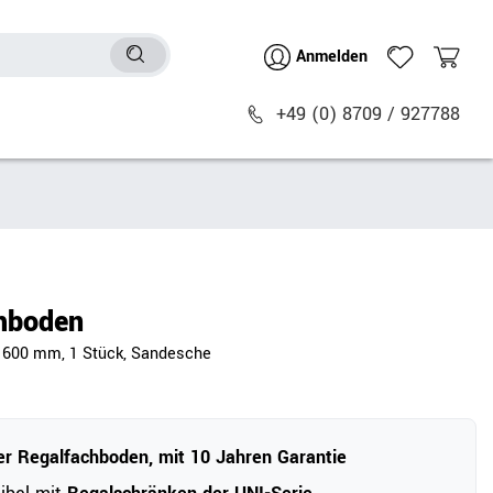
Anmelden
+49 (0) 8709 / 927788
Sitzmöbel
n
Bürostühle
chtische
Besucher- & Konferenzstühle
hboden
Polstermöbel
: 600 mm, 1 Stück, Sandesche
Barhocker
Sitz- & Stehhocker
Zubehör
r Regalfachboden, mit 10 Jahren Garantie