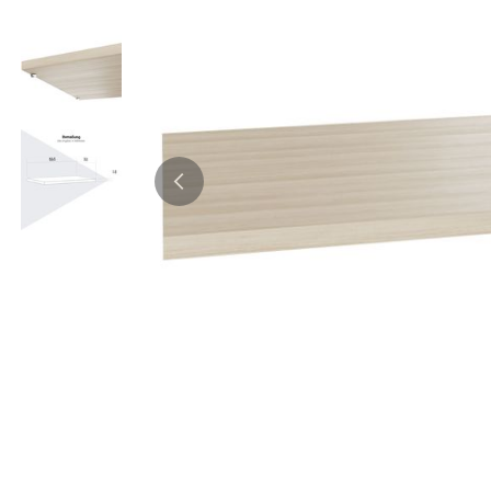
Bürocontainer
Büromöbel-Sets
Standcontainer
Einzelarbeitsplätz
Rollcontainer
Chefbüros
Gruppenarbeitsplä