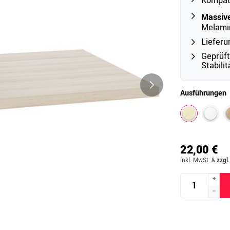
Kompat
Massive
Melami
Outdoor
Lieferu
Ampelschirme
e
Geprüf
Stabili
Schirmständer
Abdeckhauben & Zubehör
tze
Ausführungen
22,00 €
inkl. MwSt.
&
zzgl