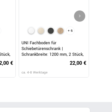
+ 6
Schnellansicht
UNI Fachboden für
UNI Fach
Schiebetürenschrank |
1000 mm,
Stück,
Schrankbreite: 1200 mm, 2 Stück,
Weiß
2,00 €
22,00 €
ca. 4-8 Werktage
ca. 6-8 Wo