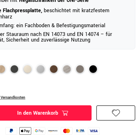
ibel mit
Regalschränken der UNI-Serie
 Flachpressplatte,
beschichtet mit kratzfestem
nharz
mfang: ein Fachboden & Befestigungsmaterial
ter Stauraum nach EN 14073 und EN 14074 – für
tät, Sicherheit und zuverlässige Nutzung
. Versandkosten
In den Warenkorb