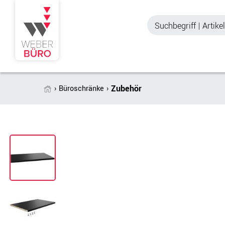
Zubehör
Büroschränke
Akustik & Sichtschutz
Büroschränke
Stellwände & Trennwände
Aktenschränke
Raum in Raum-Systeme
Schiebetürenschr
Tischtrennwände
Querrollladenschr
Akustik Deckensegel &
Regalschränke
Wandpaneele
Büro Schrankwänd
Spinde
Garderoben
Zubehör