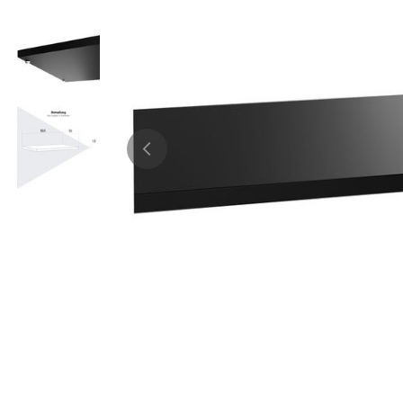
Bürocontainer
Büromöbel-Sets
Standcontainer
Einzelarbeitsplätz
Rollcontainer
Chefbüros
Gruppenarbeitsplä