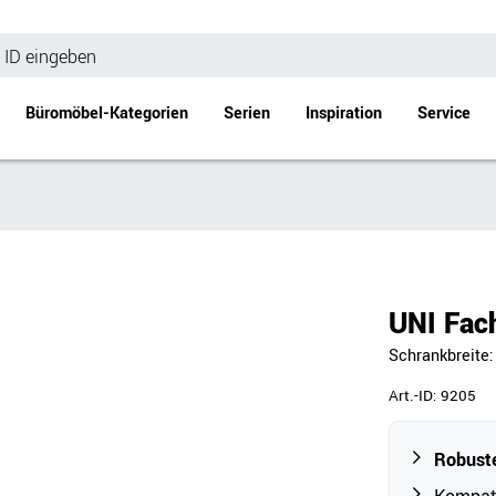
Büromöbel-Kategorien
Serien
Inspiration
Service
Bürotische
Empfang
Schreibtische
Empfangstheke
änke
Höhenverstellbare Schreibtische
Beistell- / Cou
UNI Fac
änke
Konferenztische
Schrankbreite
Stehtische
e
Besprechungstische
Art.-ID:
9205
Tischgestelle
Schreibtischplatten
Robuste
Anbautische & Zubehör