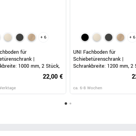
+ 6
+ 6
Schnellansicht
Schnellansicht
chboden für
UNI Fachboden für
etürenschrank |
Schiebetürenschrank |
kbreite: 1000 mm, 2 Stück,
Schrankbreite: 1200 mm, 2 
Schwarz
22,00 €
2
Werktage
ca. 6-8 Wochen