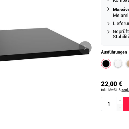
Kompat
Massive
Melami
Outdoor
Lieferu
Ampelschirme
e
Geprüf
Stabili
Schirmständer
Abdeckhauben & Zubehör
tze
Ausführungen
22,00 €
inkl. MwSt.
&
zzgl