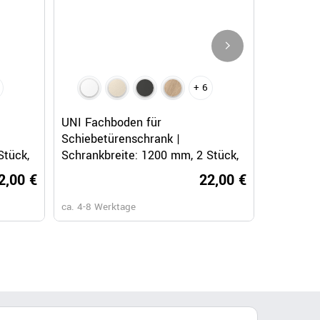
+ 6
Schnellansicht
UNI Fachboden für
UNI Fach
Schiebetürenschrank |
1000 mm,
Stück,
Schrankbreite: 1200 mm, 2 Stück,
Weiß
2,00 €
22,00 €
ca. 4-8 Werktage
ca. 6-8 Wo