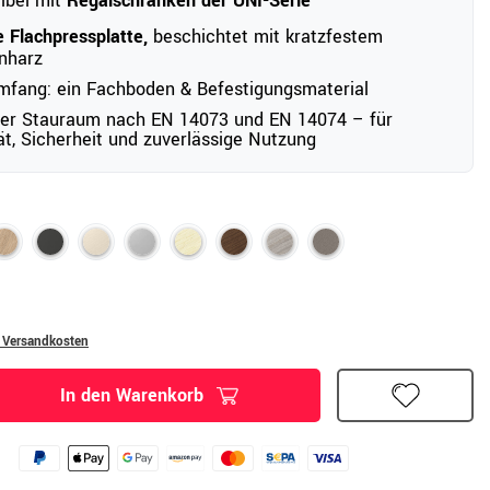
ibel mit
Regalschränken der UNI-Serie
 Flachpressplatte,
beschichtet mit kratzfestem
nharz
mfang: ein Fachboden & Befestigungsmaterial
ter Stauraum nach EN 14073 und EN 14074 – für
tät, Sicherheit und zuverlässige Nutzung
. Versandkosten
In den Warenkorb