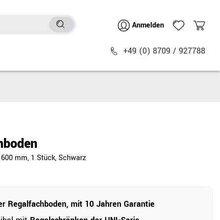
Anmelden
+49 (0) 8709 / 927788
Sitzmöbel
n
Bürostühle
chtische
Besucher- & Konferenzstühle
hboden
Polstermöbel
: 600 mm, 1 Stück, Schwarz
Barhocker
Sitz- & Stehhocker
Zubehör
r Regalfachboden, mit 10 Jahren Garantie