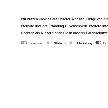
Gewicht
2,45 kg
Wir nutzen Cookies auf unserer Website. Einige von di
Qualitätsstandards
Geprüft nach LST EN
Website und Ihre Erfahrung zu verbessern. Weitere In
14073-2_2004, LST E
14074-2004
Rechten als Nutzer finden Sie in unserer
Daten­schutz­e
Serie
UNI
Essenziell
Statistik
Marketing
Ext
Ausstattung
4 Fachbodenträger pro
Beschichtung
Melaminharbeschichtu
haltbar, lichtbeständ
Holzqualität
E1-Flachpressplatte -
hervorragende Materi
Verarbeitungsqualität
Materialstärke
18 mm starker Fachbo
Kante
ABS-Umleimerkante -