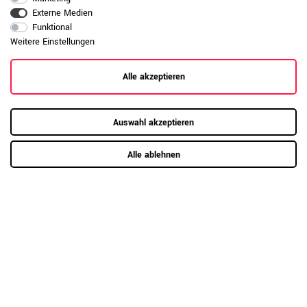
Externe Medien
info@weberbuero.de
Funktional
Weitere Einstellungen
Kontaktformular
Alle akzeptieren
Auswahl akzeptieren
Service
Top Büromöbel
Kategorien
Alle ablehnen
Bestpreisgarantie
Terminbuchung
Aktenschränke
Kundenkonto
Raumsysteme
Magazin
Newsletter
Akustik-Stellwände
Produktkatalog
Rollcontainer
Möbelmontage
Schadensmeldung
Bürostühle
Schreibtische
Hilfe & Kontakt
Empfangstheken
Aufbauanleitungen