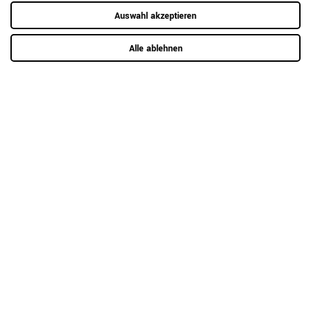
Auswahl akzeptieren
Hier mehr erfahren
Alle ablehnen
Kundenrezensionen
(1)
5
1
4
0
3
0
2
0
1
0
Anmelden zum Bewerten