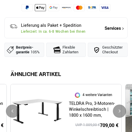
Lieferung als Paket + Spedition
Services
Lieferzeit: In ca. 6-8 Wochen bei Ihnen
Bestpreis­
Flexible
Geschützter
garantie
105%
Zahlarten
Checkout
ÄHNLICHE ARTIKEL
4 weitere Varianten
on
TELDRA Pro, 3-Motoren-
Winkelschreibtisch |
1800 x 1600 mm,
elektrisch
 €
709,00 €
UVP 1.009,00 €
höhenverstellbar, Weiß