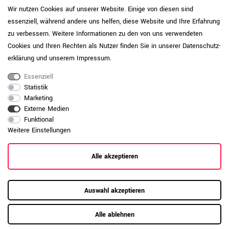
Filzgleiter verwendet werden. Große Hitze
Wir nutzen Cookies auf unserer Website. Einige von diesen sind
oder scharfkantige Gegenstände können
essenziell, während andere uns helfen, diese Website und Ihre Erfahrung
die Oberfläche beschädigen.
zu verbessern. Weitere Informationen zu den von uns verwendeten
Daten zur allgemeinen Produktsicherheit
Cookies und Ihren Rechten als Nutzer finden Sie in unserer
Daten­schutz­
Produktsicherheit
anzeigen
erklärung
und unserem
Impressum
.
Essenziell
Statistik
Marketing
Externe Medien
Funktional
Weitere Einstellungen
Alle akzeptieren
Auswahl akzeptieren
Alle ablehnen
RAUMKONZEPT GESUCHT?