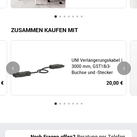
ZUSAMMEN KAUFEN MIT
UNI Verlängerungskabel |
3000 mm, GST18i3-
Buchse und -Stecker
 €
20,00 €
Noch Fragen offen?
Beratung per Telefon