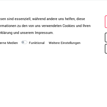
PDF-Katalog öffnen
Montageanleitung öffnen
esen sind essenziell, während andere uns helfen, diese
Lieferung
mm
Di
formationen zu den von uns verwendeten Cookies und Ihren
Bo
rklärung
und unserem
Impressum
.
ve
kö
527-1:2011, LST EN 527-
erne Medien
Funktional
Weitere Einstellungen
un
oh
Hi
Bench
Montagezustand
Si
Se
Mo
Ar
ve
ab
hi
e unterhalb der Tischplatte
Ve