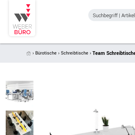
Team Schreibtisch
Bürotische
Schreibtische
Akustik & Sichtschutz
Büroschränke
Stellwände & Trennwände
Aktenschränke
Raum in Raum-Systeme
Schiebetürenschr
Tischtrennwände
Querrollladenschr
Akustik Deckensegel &
Regalschränke
Wandpaneele
Büro Schrankwänd
Spinde
Garderoben
Zubehör