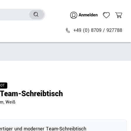
Anmelden
+49 (0) 8709 / 927788
Sitzmöbel
n
Bürostühle
chtische
Besucher- & Konferenzstühle
BOT
Polstermöbel
Team-Schreibtisch
Barhocker
mm, Weiß
Sitz- & Stehhocker
Zubehör
rtiger und moderner Team-Schreibtisch