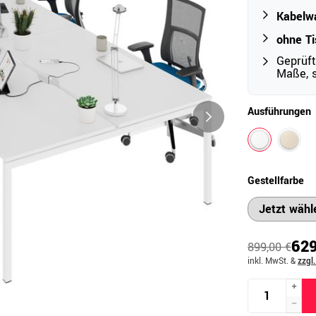
Kabelw
ohne Ti
Outdoor
Geprüft
Ampelschirme
Maße, s
e
Schirmständer
Ausführungen
Abdeckhauben & Zubehör
tze
Gestellfarbe
629
899,00 €
inkl. MwSt.
&
zzgl