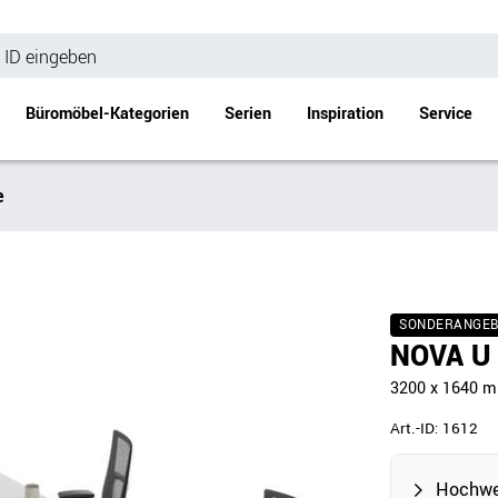
Büromöbel-Kategorien
Serien
Inspiration
Service
e
Bürotische
Empfang
Schreibtische
Empfangstheke
änke
Höhenverstellbare Schreibtische
Beistell- / Cou
SONDERANGE
änke
Konferenztische
NOVA U 
Stehtische
3200 x 1640 
e
Besprechungstische
Tischgestelle
Art.-ID:
1612
Schreibtischplatten
Anbautische & Zubehör
Hochwe