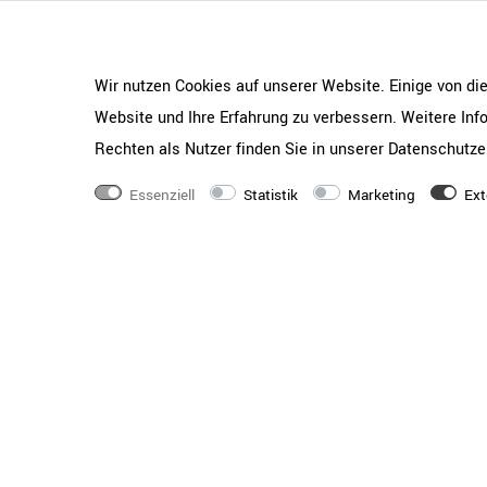
Wir nutzen Cookies auf unserer Website. Einige von di
Maße
3200
×
1640
×
740
Website und Ihre Erfahrung zu verbessern. Weitere In
Gewicht
Rechten als Nutzer finden Sie in unserer
Daten­schutz­e
125 kg
Qualitätsstandards
Geprüft nach LST EN 
Essenziell
Statistik
Marketing
Ext
2:2017
Serie
NOVA U
Tischtyp
Team-Schreibtisch | 
Tischplatten-Farbe
Weiß
Tischplatten-Form
Rechteckig
Ausstattung
2 Kabelwannen
Design
Elegente Schattenfug