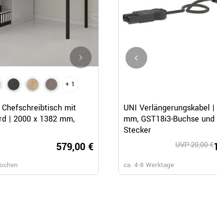
+ 1
+ 5
Schnellansicht
Schnellansicht
Schnellansicht
Chefschreibtisch mit
EASY 2-Motoren-Schreibtisch 
UNI Verlängerungskabel |
d | 2000 x 1382 mm,
1200 - 1800 mm, elektrisch
mm, GST18i3-Buchse und 
höhenverstellbar, Weiß
Stecker
579,00 €
UVP 609,00 €
UVP 20,00 €
433,
Wochen
ca. 4-8 Werktage
ca. 4-8 Werktage