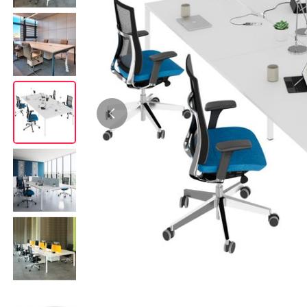
Bürocontainer
Büromöbel-Sets
Standcontainer
Einzelarbeitsplätz
Rollcontainer
Chefbüros
Gruppenarbeitsplä