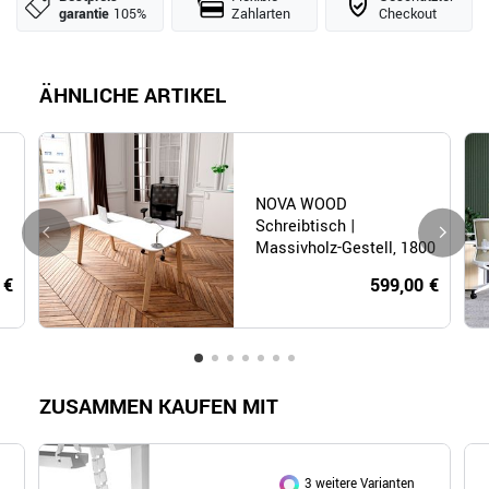
garantie
105%
Zahlarten
Checkout
ÄHNLICHE ARTIKEL
NOVA WOOD
Schreibtisch |
Massivholz-Gestell, 1800
x 800 mm, HPL Weiß
 €
599,00 €
ZUSAMMEN KAUFEN MIT
3 weitere Varianten