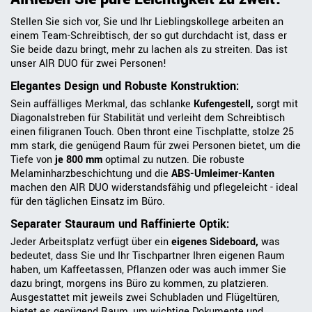
Stellen Sie sich vor, Sie und Ihr Lieblingskollege arbeiten an
einem Team-Schreibtisch, der so gut durchdacht ist, dass er
Sie beide dazu bringt, mehr zu lachen als zu streiten. Das ist
unser AIR DUO für zwei Personen!
Elegantes Design und Robuste Konstruktion:
Sein auffälliges Merkmal, das schlanke
Kufengestell,
sorgt mit
Diagonalstreben für Stabilität und verleiht dem Schreibtisch
einen filigranen Touch. Oben thront eine Tischplatte, stolze 25
mm stark, die genügend Raum für zwei Personen bietet, um die
Tiefe von
je 800 mm
optimal zu nutzen. Die robuste
Melaminharzbeschichtung und die
ABS-Umleimer-Kanten
machen den AIR DUO widerstandsfähig und pflegeleicht - ideal
für den täglichen Einsatz im Büro.
Separater Stauraum und Raffinierte Optik:
Jeder Arbeitsplatz verfügt über ein
eigenes Sideboard,
was
bedeutet, dass Sie und Ihr Tischpartner Ihren eigenen Raum
haben, um Kaffeetassen, Pflanzen oder was auch immer Sie
dazu bringt, morgens ins Büro zu kommen, zu platzieren.
Ausgestattet mit jeweils zwei Schubladen und Flügeltüren,
bietet es genügend Raum, um wichtige Dokumente und