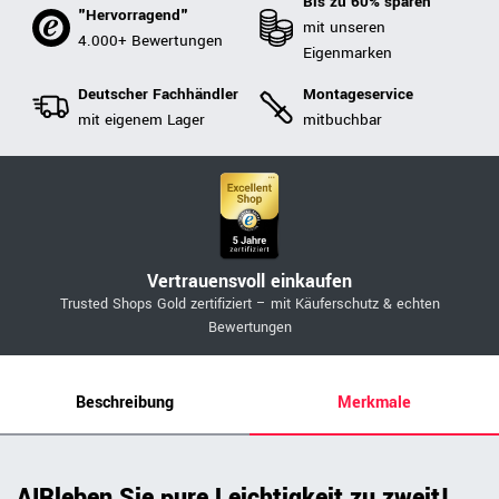
Bis zu 60% sparen
"Hervorragend"
mit unseren
4.000+ Bewertungen
Eigenmarken
Deutscher Fachhändler
Montageservice
mit eigenem Lager
mitbuchbar
Vertrauensvoll einkaufen
Trusted Shops Gold zertifiziert – mit Käuferschutz & echten
Bewertungen
Beschreibung
Merkmale
AIRleben Sie pure Leichtigkeit zu zweit!