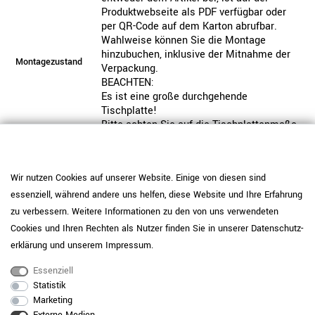
Produktwebseite als PDF verfügbar oder
per QR-Code auf dem Karton abrufbar.
Wahlweise können Sie die Montage
hinzubuchen, inklusive der Mitnahme der
Montagezustand
Verpackung.
BEACHTEN:
Es ist eine große durchgehende
Tischplatte!
Bitte achten Sie auf die Tischplattenmaße,
um sicherzustellen, dass diese an ihren
vorgesehenen Standort transportiert
werden kann.
Wir nutzen Cookies auf unserer Website. Einige von diesen sind
Dieses Produkt ist nicht vorgefertigt und
essenziell, während andere uns helfen, diese Website und Ihre Erfahrung
wird individuell für Sie produziert. Bitte
Hinweis
zu verbessern. Weitere Informationen zu den von uns verwendeten
beachten Sie unsere Widerrufsbelehrung.
Cookies und Ihren Rechten als Nutzer finden Sie in unserer
Daten­schutz­
Pflegehinweis: Verwenden Sie
erklärung
und unserem
Impressum
.
melaminharzbeschichtete Platten mit IP
<50 (Weiß, Bernsteineiche, Sandesche,
Essenziell
Nussbaum) mit zusätzlichem
Statistik
Oberflächenschutz wie Schreibunterlagen,
Marketing
da diese anfälliger für Kratzer sind. Nutzen