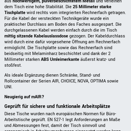
aus
hochwertigem, pulverbeschichtetem Metall
und verleihen
dem Tisch eine hohe Stabilität. Die
25 Millimeter starke
Tischplatte
wird rechts vom integrierten Rechnerfach getragen.
Für die Kabel der versteckten Technikgeräte wurde ein
praktischer Durchlass am Boden des Faches ausgespart. Die
durchgelassenen Kabel werden einfach durch die im Tisch
mittig sitzende Kabelauslassdose
gezogen. Der Kabeldurchlass
wird durch eine dafür vorgesehene Öffnung am Rechnerfach
ermöglicht. Die Tischplatte sowie das Rechnerfach sind
beidseitig mit Melaminharz beschichtet und dank der 2
Millimeter starken
ABS Umleimerkante
äußerst kratz- und
stoßfest.
Als ideale Ergänzung dienen Schränke, Stand- und
Rollcontainer der Serien AIR, CHOICE, NOVA, OPTIMA sowie
UNI.
Neugierig auf mAIR?
Geprüft für sichere und funktionale Arbeitsplätze
Diese Tische wurden nach europäischen Normen für Büro-
Arbeitstische geprüft. EN 527-1 legt Anforderungen an Maße
und Abmessungen fest, damit der Tisch sinnvoll und