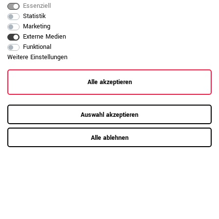
pulverbeschichtete Oberflächen mit einem
Essenziell
weichen Tuch und wischen Sie bei Bedarf
Statistik
Produktpflege-
leicht feucht nach. Vermeiden Sie
Marketing
Metall
aggressive oder scheuernde
Externe Medien
Reinigungsmittel, um die Beschichtung
Funktional
dauerhaft zu schützen.
Weitere Einstellungen
Daten zur allgemeinen Produktsicherheit
Produktsicherheit
anzeigen
Alle akzeptieren
Auswahl akzeptieren
Alle ablehnen