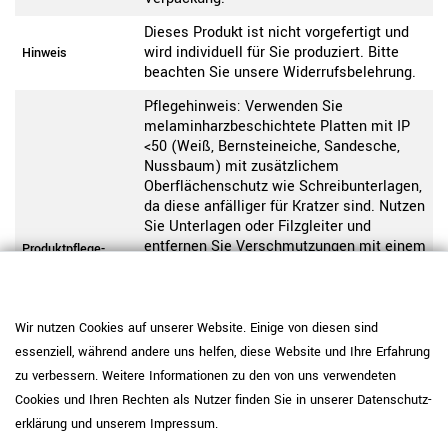
Dieses Produkt ist nicht vorgefertigt und
wird individuell für Sie produziert. Bitte
Hinweis
beachten Sie unsere Widerrufsbelehrung.
Pflegehinweis: Verwenden Sie
melaminharzbeschichtete Platten mit IP
<50 (Weiß, Bernsteineiche, Sandesche,
Nussbaum) mit zusätzlichem
Oberflächenschutz wie Schreibunterlagen,
da diese anfälliger für Kratzer sind. Nutzen
Sie Unterlagen oder Filzgleiter und
entfernen Sie Verschmutzungen mit einem
Produktpflege-
Melamin-IP<50
weichen Tuch und milden
Reinigungsmitteln. Vermeiden Sie
stehende Feuchtigkeit. Der IP-Wert, also
der „Initial Wear Point indicator“,
Wir nutzen Cookies auf unserer Website. Einige von diesen sind
beschreibt die Abriebfestigkeit einer
essenziell, während andere uns helfen, diese Website und Ihre Erfahrung
Oberfläche. Je höher der Wert, desto
zu verbessern. Weitere Informationen zu den von uns verwendeten
widerstandsfähiger ist die Platte
Cookies und Ihren Rechten als Nutzer finden Sie in unserer
Daten­schutz­
gegenüber sichtbaren Gebrauchsspuren.
erklärung
und unserem
Impressum
.
Pflegehinweis: Reinigen Sie