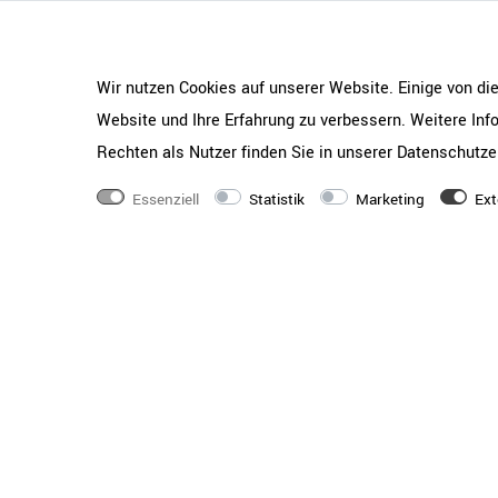
abrufbar. Wahlweise 
hinzubuchen, inklusi
Verpackung.
Wir nutzen Cookies auf unserer Website. Einige von di
Website und Ihre Erfahrung zu verbessern. Weitere In
Rechten als Nutzer finden Sie in unserer
Daten­schutz­e
Essenziell
Statistik
Marketing
Ext
RAUMKONZEPT GESUCHT
Jetzt zum Büroplanung
Hier mehr erfahren