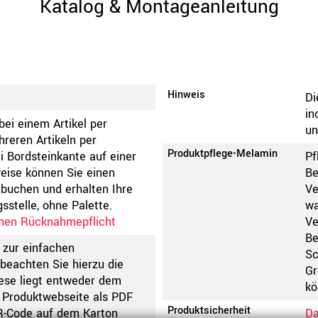
Katalog & Montageanleitung
Hinweis
Di
in
bei einem Artikel per
un
reren Artikeln per
Produktpflege-Melamin
i Bordsteinkante auf einer
Pf
eise können Sie einen
Be
ubuchen und erhalten Ihre
Ve
stelle, ohne Palette.
wa
chen Rücknahmepflicht
Ve
Be
 zur einfachen
Sc
beachten Sie hierzu die
Gr
ese liegt entweder dem
kö
er Produktwebseite als PDF
Produktsicherheit
R-Code auf dem Karton
Da