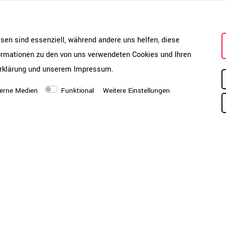
können Sie die Montage
an
ve der Mitnahme der
esen sind essenziell, während andere uns helfen, diese
formationen zu den von uns verwendeten Cookies und Ihren
rklärung
und unserem
Impressum
.
erne Medien
Funktional
Weitere Einstellungen
?
s-Service