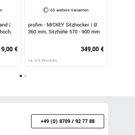
en
65 weitere Varianten
160 
Schnellansicht
Schnellansicht
Sc
FREE STANDING Akustik-
and |
profim - MICKEY Sitzhocker | Ø
AcuStixx fle
AURORA 
Trennwand | Wollbezüge VELITO /
hoch,
360 mm, Sitzhöhe 570 - 900 mm
Freistehend
1250 x 1
SYNERGY
Tunable 
279,00 €
00 €
19,00 €
349,00 €
ca. 6-8 Wochen
ca. 4-5 Wochen
ca. 5-6 Wochen
ca. 4-8 We
+49 (0) 8709 / 92 77 88