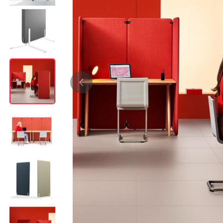
Bürocontainer
Büromöbel-Sets
Standcontainer
Einzelarbeitsplätz
Rollcontainer
Chefbüros
Gruppenarbeitsplä