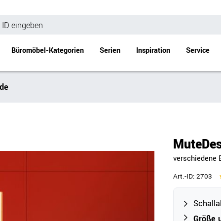
Büromöbel-Kategorien
Serien
Inspiration
Service
nde
Bürotische
Empfang
Schreibtische
Empfangstheke
änke
Höhenverstellbare Schreibtische
Beistell- / Cou
MuteDes
änke
Konferenztische
verschiedene 
Stehtische
e
Besprechungstische
Art.-ID:
2703
Tischgestelle
Schreibtischplatten
Schall
Anbautische & Zubehör
Größe u