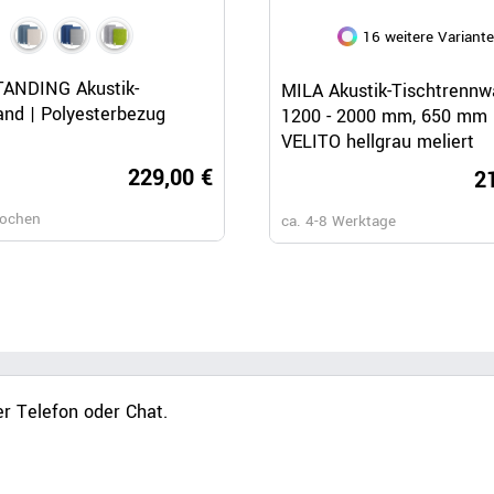
87 weitere Varianten
16 weitere Variant
Schnellansicht
Schnellansicht
Schnellansicht
ANDING Akustik-
FREE STANDING Akustik-
MILA Akustik-Tischtrennw
nd | Polyesterbezug
Trennwand | Viele
1200 - 2000 mm, 650 mm 
Konfigurationsmöglichkeiten
VELITO hellgrau meliert
229,00 €
279,
2
Wochen
ca. 6-8 Wochen
ca. 4-8 Werktage
r Telefon oder Chat.