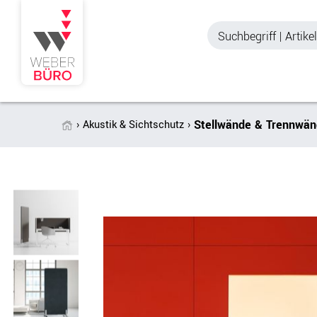
Stellwände & Trennwä
Akustik & Sichtschutz
Akustik & Sichtschutz
Büroschränke
Stellwände & Trennwände
Aktenschränke
Raum in Raum-Systeme
Schiebetürenschr
Tischtrennwände
Querrollladenschr
Akustik Deckensegel &
Regalschränke
Wandpaneele
Büro Schrankwänd
Spinde
Garderoben
Zubehör