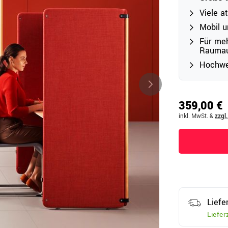
Viele a
Mobil u
Outdoor
Für me
Raumauf
Ampelschirme
e
Hochwer
Schirmständer
Abdeckhauben & Zubehör
tze
359,00 €
inkl. MwSt.
&
zzgl
Liefe
Liefer