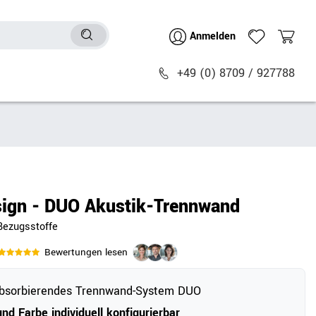
Anmelden
+49 (0) 8709 / 927788
Sitzmöbel
n
Bürostühle
chtische
Besucher- & Konferenzstühle
ign - DUO Akustik-Trennwand
Polstermöbel
Bezugsstoffe
Barhocker
Sitz- & Stehhocker
Bewertungen lesen
Zubehör
absorbierendes Trennwand-System DUO
nd Farbe individuell konfigurierbar