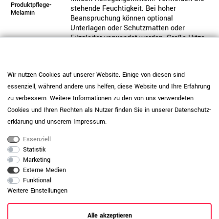
Produktpflege-
stehende Feuchtigkeit. Bei hoher
Melamin
Beanspruchung können optional
Unterlagen oder Schutzmatten oder
Filzgleiter verwendet werden. Große Hitze
oder scharfkantige Gegenstände können
die Oberfläche beschädigen.
Daten zur allgemeinen Produktsicherheit
Wir nutzen Cookies auf unserer Website. Einige von diesen sind
Produktsicherheit
anzeigen
essenziell, während andere uns helfen, diese Website und Ihre Erfahrung
zu verbessern. Weitere Informationen zu den von uns verwendeten
Cookies und Ihren Rechten als Nutzer finden Sie in unserer
Daten­schutz­
erklärung
und unserem
Impressum
.
Essenziell
Statistik
Marketing
Externe Medien
Funktional
Weitere Einstellungen
Alle akzeptieren