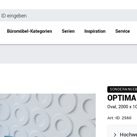
Büromöbel-Kategorien
Serien
Inspiration
Service
Bürotische
Empfang
Schreibtische
Empfangstheke
änke
Höhenverstellbare Schreibtische
Beistell- / Cou
SONDERANGE
änke
Konferenztische
OPTIMA 
Stehtische
Oval, 2000 x 
e
Besprechungstische
Tischgestelle
Art.-ID:
2560
Schreibtischplatten
Anbautische & Zubehör
Hochwer