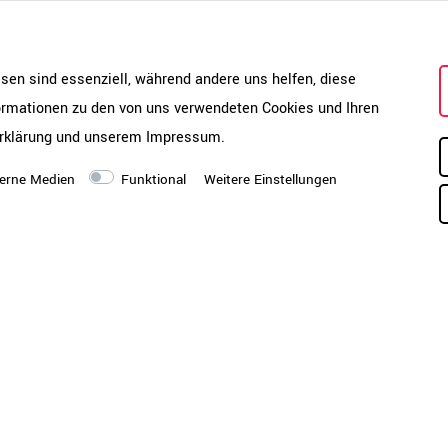
Montagezustand
mm
Si
Se
esen sind essenziell, während andere uns helfen, diese
Mo
formationen zu den von uns verwendeten Cookies und Ihren
Ar
527-1:2011, LST EN 527-
rklärung
und unserem
Impressum
.
ve
ab
erne Medien
Funktional
Weitere Einstellungen
hi
Ve
Produktpflege-Melamin-
Pf
IP<50
me
(W
mi
inharz | kratzfest | lange
Sc
dig | wasserabweisend
si
en
rarbeitungsqualität | E1-
we
Ve