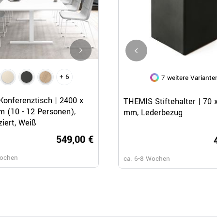
+ 6
7 weitere Variante
Schnellansicht
Schnellansicht
Schnellansicht
Konferenztisch | 2400 x
NOVA WOOD Konferenztisch |
THEMIS Stiftehalter | 70 
 (10 - 12 Personen),
Massivholz-Gestell, 1200 x 12
mm, Lederbezug
iziert, Weiß
mm, Weiß
549,00 €
489,
Wochen
ca. 4-8 Werktage
ca. 6-8 Wochen