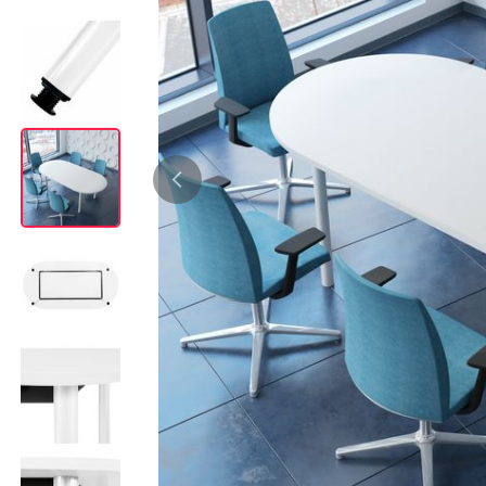
Bürocontainer
Büromöbel-Sets
Standcontainer
Einzelarbeitsplätz
Rollcontainer
Chefbüros
Gruppenarbeitsplä