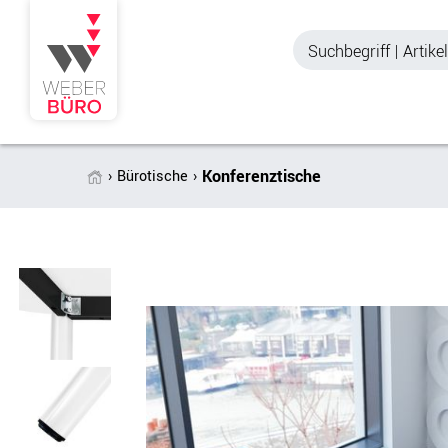
Konferenztische
Bürotische
Akustik & Sichtschutz
Büroschränke
Stellwände & Trennwände
Aktenschränke
Raum in Raum-Systeme
Schiebetürenschr
Tischtrennwände
Querrollladenschr
Akustik Deckensegel &
Regalschränke
Wandpaneele
Büro Schrankwänd
Spinde
Garderoben
Zubehör