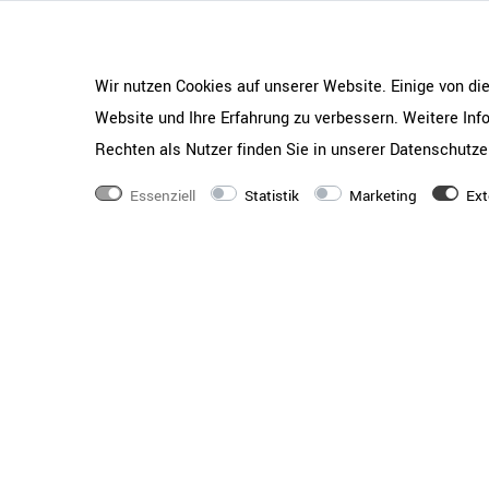
Maße
2000
×
1000
×
740
Wir nutzen Cookies auf unserer Website. Einige von di
Gewicht
40,43 kg
Website und Ihre Erfahrung zu verbessern. Weitere In
Qualitätsstandards
Geprüft nach LST EN 
Rechten als Nutzer finden Sie in unserer
Daten­schutz­e
2:2003
Serie
Essenziell
Statistik
Marketing
Ext
OPTIMA
Tischtyp
Besprechungstisch
Tischplatten-Farbe
Weiß
Tischplatten-Form
Oval
Beschichtung
Beschichtet mit Melam
haltbar | lichtbestän
Holzqualität
Gute Material- und Ve
Flachpressplatte
Materialstärke