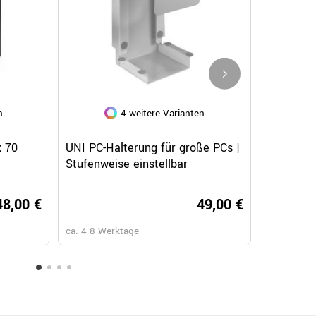
+ 6
n
4 weitere Varianten
Schnellansicht
Schnellansicht
Sc
NOVA Konferenztisch | 1600 x
OPTIMA Besp
x 70
UNI PC-Halterung für große PCs |
THEMIS P
00
1640 mm (6 - 8 Personen),
Rund, Gestel
Stufenweise einstellbar
mm, Led
elektrifiziert, Weiß
Ahorn
00 €
459,00 €
48,00 €
49,00 €
ca. 3-4 Wochen
ca. 4-8 Werkta
ca. 4-8 Werktage
ca. 6-8 Wo