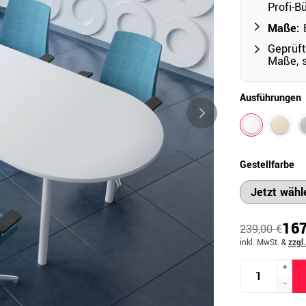
Profi-B
Maße:
B
Geprüft
Outdoor
Maße, s
Ampelschirme
e
Schirmständer
Ausführungen
Abdeckhauben & Zubehör
tze
Gestellfarbe
167
239,00 €
inkl. MwSt.
&
zzgl