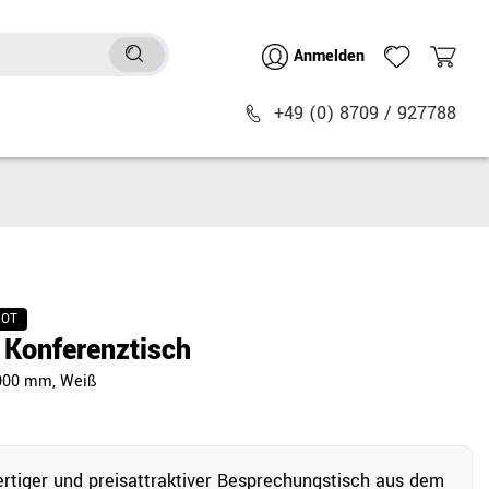
Anmelden
+49 (0) 8709 / 927788
Sitzmöbel
n
Bürostühle
chtische
Besucher- & Konferenzstühle
BOT
Polstermöbel
Konferenztisch
Barhocker
1000 mm, Weiß
Sitz- & Stehhocker
Zubehör
tiger und preisattraktiver Besprechungstisch aus dem