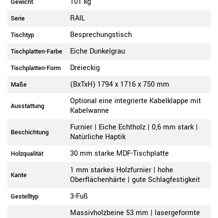
101 kg
Gewicht
RAIL
Serie
Besprechungstisch
Tischtyp
Eiche Dunkelgrau
Tischplatten-Farbe
Dreieckig
Tischplatten-Form
(BxTxH) 1794 x 1716 x 750 mm
Maße
Optional eine integrierte Kabelklappe mit
Ausstattung
Kabelwanne
Furnier | Eiche Echtholz | 0,6 mm stark |
Beschichtung
Natürliche Haptik
30 mm starke MDF-Tischplatte
Holzqualität
1 mm starkes Holzfurnier | hohe
Kante
Oberflächenhärte | gute Schlagfestigkeit
3-Fuß
Gestelltyp
Massivholzbeine 53 mm | lasergeformte