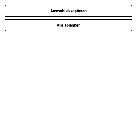
RAUMKONZEPT GESUCHT?
Auswahl akzeptieren
Jetzt zum Büroplanungs-Service
Alle ablehnen
Hier mehr erfahren
Kundenrezensionen
(0)
5
0
4
0
3
0
2
0
1
0