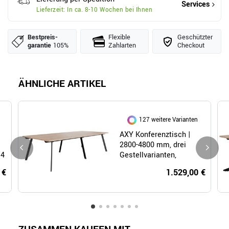
Services
Lieferzeit: In ca. 8-10 Wochen bei Ihnen
Bestpreis­
Flexible
Geschützter
garantie
105%
Zahlarten
Checkout
ÄHNLICHE ARTIKEL
127 weitere Varianten
AXY Konferenztisch |
2800-4800 mm, drei
(4
Gestellvarianten,
optionale Mediabox
 €
1.529,00 €