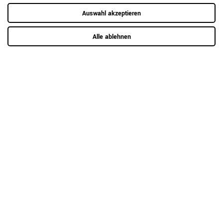
Auswahl akzeptieren
Hier mehr erfahren
Alle ablehnen
Kundenrezensionen
(0)
5
0
4
0
3
0
2
0
1
0
Anmelden zum Bewerten