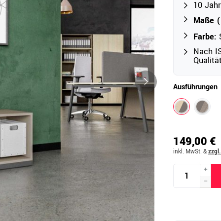
10 Jahr
Maße (B
Outdoor
Farbe:
Ampelschirme
Nach IS
e
Qualit
Schirmständer
Abdeckhauben & Zubehör
tze
Ausführungen
149,00 €
inkl. MwSt.
&
zzgl