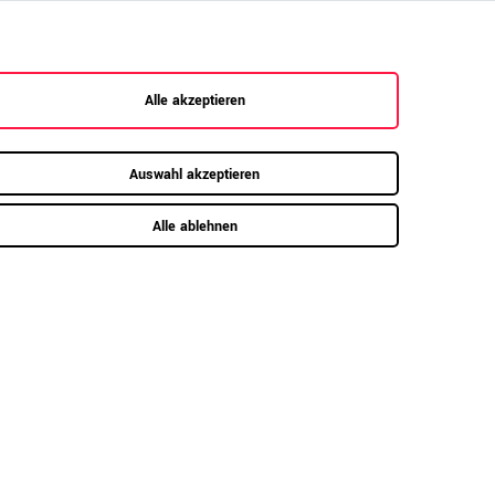
tigen Dekoroberfläche lässt sich das Regal nicht
dern auch ideal als Raumtrenner in offenen
Alle akzeptieren
Auswahl akzeptieren
Alle ablehnen