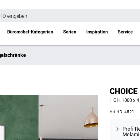
Büromöbel-Kategorien
Serien
Inspiration
Service
alschränke
Bürotische
Empfang
Schreibtische
Empfangstheke
änke
Höhenverstellbare Schreibtische
Beistell- / Cou
CHOICE 
änke
Konferenztische
1 OH, 1000 x 
Stehtische
e
Besprechungstische
Art.-ID:
4521
Tischgestelle
Schreibtischplatten
Profi-R
Melami
Anbautische & Zubehör