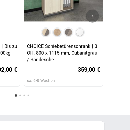
Schnellansicht
Schnellansicht
Sc
1000
| Bis zu
CHOICE Bücherregal | 1 OH, 1600
CHOICE Schiebetürenschrank | 3
CHOICE Büche
CHOICE K
500kg
x 410 mm, Cubanitgrau /
OH, 800 x 1115 mm, Cubanitgrau
x 760 mm, Cu
800 x 18
Sandesche
/ Sandesche
Sandesche
Sandesc
00 €
92,00 €
219,00 €
359,00 €
ca. 6-8 Wochen
ca. 6-8 Wochen
ca. 6-8 Wochen
ca. 6-8 Wo