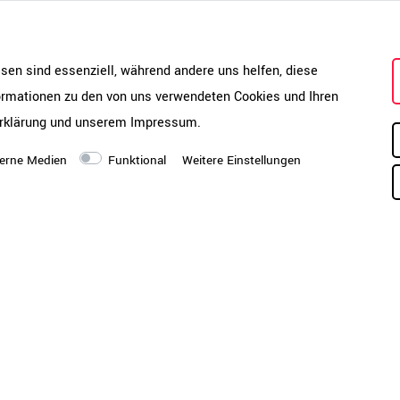
und langlebig. Dank der beidsei
nur an der Wand platzieren, son
esen sind essenziell, während andere uns helfen, diese
Bürokonzepten nutzen.
formationen zu den von uns verwendeten Cookies und Ihren
rklärung
und unserem
Impressum
.
erne Medien
Funktional
Weitere Einstellungen