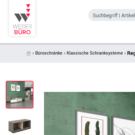
Reg
Büroschränke
Klassische Schranksysteme
Akustik & Sichtschutz
Büroschränke
Stellwände & Trennwände
Aktenschränke
Raum in Raum-Systeme
Schiebetürenschr
Tischtrennwände
Querrollladenschr
Akustik Deckensegel &
Regalschränke
Wandpaneele
Büro Schrankwänd
Spinde
Garderoben
Zubehör