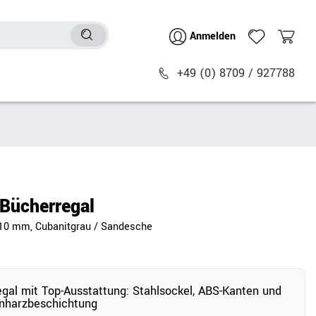
Anmelden
+49 (0) 8709 / 927788
Sitzmöbel
n
Bürostühle
chtische
Besucher- & Konferenzstühle
Bücherregal
Polstermöbel
410 mm, Cubanitgrau / Sandesche
Barhocker
Sitz- & Stehhocker
Zubehör
egal mit Top-Ausstattung: Stahlsockel, ABS-Kanten und
nharzbeschichtung