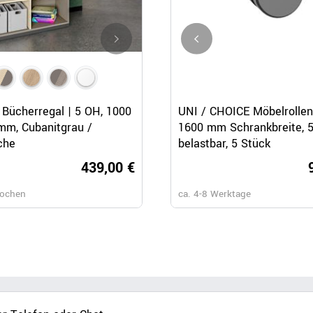
Schnellansicht
Schnellansicht
Schnellansicht
Bücherregal | 5 OH, 1000
CHOICE Bücherregal | 4 OH, 
UNI / CHOICE Möbelrollen 
mm, Cubanitgrau /
x 1465 mm, Cubanitgrau /
1600 mm Schrankbreite, 
che
Sandesche
belastbar, 5 Stück
439,00 €
369,
Wochen
ca. 6-8 Wochen
ca. 4-8 Werktage