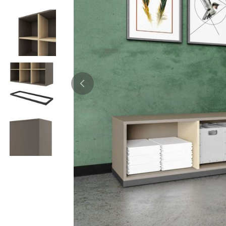
Bürocontainer
Büromöbel-Sets
Standcontainer
Einzelarbeitsplätz
Rollcontainer
Chefbüros
Gruppenarbeitsplä