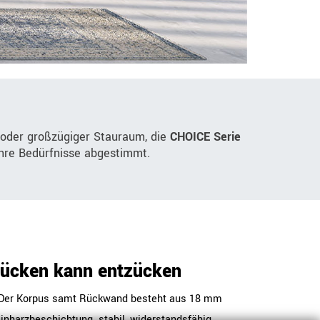
 oder großzügiger Stauraum, die
CHOICE Serie
 Ihre Bedürfnisse abgestimmt.
Rücken kann entzücken
t: Der Korpus samt Rückwand besteht aus 18 mm
nharzbeschichtung  stabil, widerstandsfähig