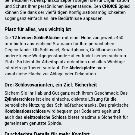
bei flexiblen Arbeitsplatzkonzepten sorgen sie für Organisation
und Schutz Ihrer persönlichen Gegenstände. Den
CHOICE Spind
können Sie dank der vielfältigen Konfigurationsmöglichkeiten
sogar ganz einfach an Ihre Bedürfnisse anpassen.
Platz für alles, was wichtig ist
Die
12 kleinen Schließfächer
mit einer Höhe von jeweils 450
mm bieten ausreichend Stauraum für Ihre persönlichen
Gegenstände. Ob Schlüssel, Smartphones, Geldbörsen oder
andere kleine Wertgegenstände - alles findet seinen sicheren
Platz. So bleibt Ihr Arbeitsplatz ordentlich und alles Wichtige
ist stets griffbereit verstaut. Die
Abdeckplatte
bietet
zusätzliche Fläche zur Ablage oder Dekoration.
Drei Schlossvarianten, ein Ziel: Sicherheit
Sichern Sie Ihr Hab und Gut ganz nach Ihrem Geschmack: Das
Zylinderschloss
ist eine einfache, diskrete Lösung für die
persönliche Nutzung des Schließfachschranks. Das praktische
Kombinationsschloss
wird bequem per Code entriegelt und
auch das
elektronische Schloss
bietet maximale Sicherheit für
gemeinsam genutzte Spinde.
Durchdachte Details für mehr Komfort