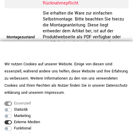
Rücknahmepflicht
Sie erhalten die Ware zur einfachen
Selbstmontage. Bitte beachten Sie hierzu
die Montageanleitung. Diese liegt
entweder dem Artikel bei, ist auf der
Produktwebseite als PDF verfügbar oder
Montagezustand
per QR-Code auf dem Karton abrufbar.
Wahlweise können Sie die Montage
hinzubuchen, inklusive der Mitnahme der
Verpackung.
Wir nutzen Cookies auf unserer Website. Einige von diesen sind
Dieses Produkt ist nicht vorgefertigt und
essenziell, während andere uns helfen, diese Website und Ihre Erfahrung
wird individuell für Sie produziert. Bitte
Hinweis
zu verbessern. Weitere Informationen zu den von uns verwendeten
beachten Sie unsere Widerrufsbelehrung.
Cookies und Ihren Rechten als Nutzer finden Sie in unserer
Daten­schutz­
Pflegehinweis: Setzen Sie
erklärung
und unserem
Impressum
.
melaminharzbeschichtete Platten mit IP
Essenziell
<150 (Perlgrau, Anthrazit, Cubanitgrau,
Statistik
Schwarz) bei normaler Nutzung ein und
Marketing
ergänzen Sie bei hoher Beanspruchung
optional Unterlagen oder Schutzmatten.
Externe Medien
Entfernen Sie Verschmutzungen mit einem
Funktional
Produktpflege-