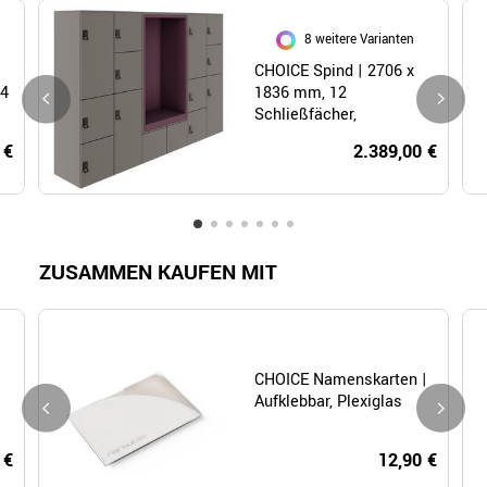
8 weitere Varianten
CHOICE Spind | 2706 x
 4
1836 mm, 12
Schließfächer,
Sitznische, Cubanitgrau
 €
2.389,00 €
ZUSAMMEN KAUFEN MIT
CHOICE Namenskarten |
Aufklebbar, Plexiglas
 €
12,90 €