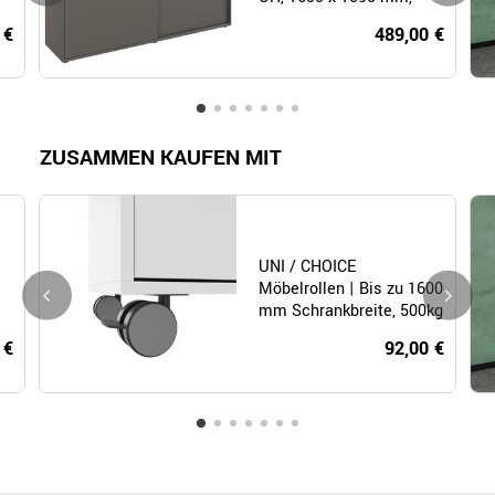
e
Cubanitgrau
 €
489,00 €
ZUSAMMEN KAUFEN MIT
UNI / CHOICE
Möbelrollen | Bis zu 1600
mm Schrankbreite, 500kg
belastbar, 5 Stück
 €
92,00 €