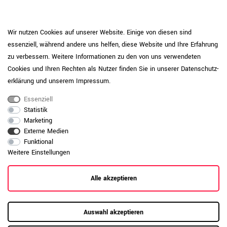
56 kg
Gewicht
Wir nutzen Cookies auf unserer Website. Einige von diesen sind
essenziell, während andere uns helfen, diese Website und Ihre Erfahrung
Geprüft nach ISO 14001, ISO 45001, ISO
Qualitätsstandards
zu verbessern. Weitere Informationen zu den von uns verwendeten
9001, EN 15804+A2
Cookies und Ihren Rechten als Nutzer finden Sie in unserer
Daten­schutz­
CHOICE
Serie
erklärung
und unserem
Impressum
.
Cubanitgrau
Front-Farbe
Essenziell
Statistik
Cubanitgrau
Korpus-Farbe
Marketing
Anthrazit
Griff-Farbe
Externe Medien
Funktional
Schiebetürenschrank
Schranktyp
Weitere Einstellungen
(BxTxH) 1600 x 400 x 740 mm
Schränke-Maße
Alle akzeptieren
Kunststofffuß 17 mm - höhenregulierbar
Fußtyp
(+10 mm)
2 Fachböden | 1 Mittelwand | Flexible
Auswahl akzeptieren
Einstellung der Fachbodenhöhe |
Ausstattung