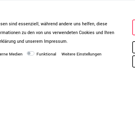
Katalog & Montageanleitung
esen sind essenziell, während andere uns helfen, diese
formationen zu den von uns verwendeten Cookies und Ihren
rklärung
und unserem
Impressum
.
PDF-Katalog öffnen
Montageanleitung öffnen
erne Medien
Funktional
Weitere Einstellungen
Kante
1 
Ob
01, ISO 45001, ISO 9001, EN
Lieferung
Di
Bo
ve
kö
k - (BxTxH) 800 × 420 × 1465
un
egal - (BxTxH) 800 × 400 ×
oh
eckplatte (BxTxH) 2400 × 420
Hi