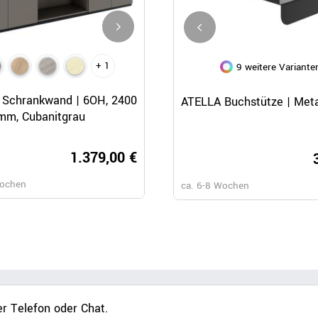
+ 1
+ 1
9 weitere Variante
Schnellansicht
Schnellansicht
Schnellansicht
Schrankwand | 6OH, 2400
CHOICE Schrankwand | 5OH, 
ATELLA Buchstütze | Meta
mm, Cubanitgrau
x 1780 mm, Cubanitgrau
1.379,00 €
1.219,
Wochen
ca. 6-8 Wochen
ca. 6-8 Wochen
r Telefon oder Chat.