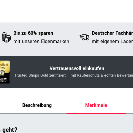
Bis zu 60% sparen
Deutscher Fachhän
mit unseren Eigenmarken
mit eigenem Lager
Vertrauensvoll einkaufen
Trusted Shops Gold zertifiziert – mit Käuferschutz & echten Bewertu
Beschreibung
Merkmale
h geht?