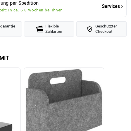
rung per Spedition
Services
zeit: In ca. 6-8 Wochen bei Ihnen
­garantie
Flexible
Geschützter
Zahlarten
Checkout
MIT