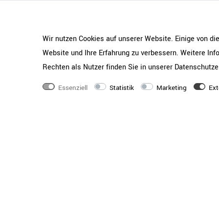
Wir nutzen Cookies auf unserer Website. Einige von di
Website und Ihre Erfahrung zu verbessern. Weitere In
Rechten als Nutzer finden Sie in unserer
Daten­schutz­e
Essenziell
Statistik
Marketing
Ext
Gewicht
196 kg
Qualitätsstandards
Geprüft nach ISO 140
15804+A2
Serie
CHOICE
Set bestehend aus
2x Flügeltürenschran
mm ----- 1x Offenes R
1465 mm ----- 1x Abd
× 25 mm - Anthrazit