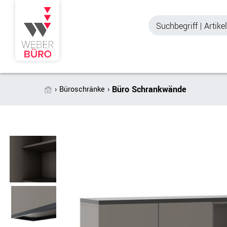
Büro Schrankwände
Büroschränke
Akustik & Sichtschutz
Büroschränke
Stellwände & Trennwände
Aktenschränke
Raum in Raum-Systeme
Schiebetürenschr
Tischtrennwände
Querrollladenschr
Akustik Deckensegel &
Regalschränke
Wandpaneele
Büro Schrankwänd
Spinde
Garderoben
Zubehör