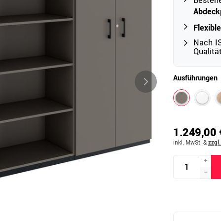
Besteh
Abdeck
Flexibl
Outdoor
Nach IS
Ampelschirme
Qualit
e
Schirmständer
Ausführungen
Abdeckhauben & Zubehör
tze
1.249,00 
inkl. MwSt.
&
zzgl