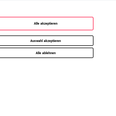
Alle akzeptieren
Auswahl akzeptieren
Alle ablehnen
mm starke ABS-Umleimerkante, hohe
erflächenhärte, gute Schlagfestigkeit
e Lieferung erfolgt per Speditionsversand frei
rdsteinkante. Ihre Ware erreicht Sie sicher
rpackt auf einer Einwegpalette. Wahlweise
nnen Sie einen Vertrageservice hinzubuchen
d erhalten Ihre Ware frei Verwendungsstelle,
ne Palette.
nweis zur gesetzlichen Rücknahmepflicht