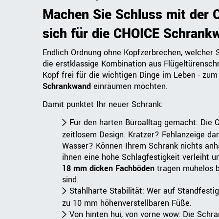
Machen Sie Schluss mit der Q
sich für die CHOICE Schrank
Endlich Ordnung ohne Kopfzerbrechen, welcher S
die erstklassige Kombination aus Flügeltürensch
Kopf frei für die wichtigen Dinge im Leben - zum
Schrankwand
einräumen möchten.
Damit punktet Ihr neuer Schrank:
Für den harten Büroalltag gemacht: Die
zeitlosem Design. Kratzer? Fehlanzeige da
Wasser? Können Ihrem Schrank nichts anha
ihnen eine hohe Schlagfestigkeit verleiht u
18 mm dicken Fachböden
tragen mühelos bi
sind.
Stahlharte Stabilität: Wer auf Standfesti
zu 10 mm höhenverstellbaren Füße.
Von hinten hui, von vorne wow: Die Schr