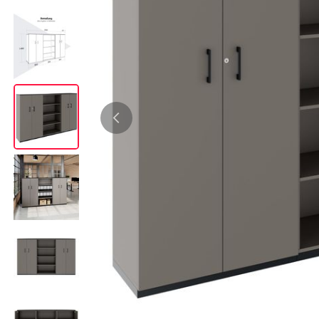
Bürocontainer
Büromöbel-Sets
Standcontainer
Einzelarbeitsplätz
Rollcontainer
Chefbüros
Gruppenarbeitsplä