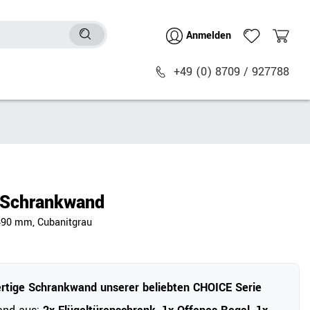
Anmelden
+49 (0) 8709 / 927788
Sitzmöbel
n
Bürostühle
chtische
Besucher- & Konferenzstühle
Schrankwand
Polstermöbel
490 mm, Cubanitgrau
Barhocker
Sitz- & Stehhocker
Zubehör
rtige Schrankwand unserer beliebten CHOICE Serie