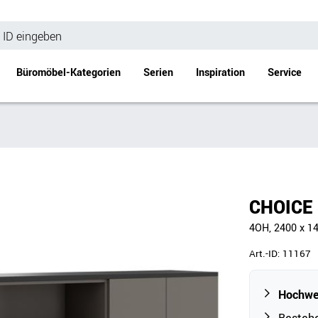
Büromöbel-Kategorien
Serien
Inspiration
Service
Bürotische
Empfang
Schreibtische
Empfangstheke
änke
Höhenverstellbare Schreibtische
Beistell- / Cou
CHOICE 
änke
Konferenztische
4OH, 2400 x 1
Stehtische
e
Besprechungstische
Art.-ID:
11167
Tischgestelle
Schreibtischplatten
Hochwe
Anbautische & Zubehör