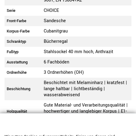
9001, EN 15804+A2
CHOICE
Serie
Sandesche
Front-Farbe
Cubanitgrau
Korpus-Farbe
Bücherregal
Schranktyp
Stahlsockel 40 mm hoch, Anthrazit
Fußtyp
6 Fachböden
Ausstattung
3 Ordnerhöhen (OH)
Ordnerhöhe
Beschichtet mit Melaminharz | kratzfest |
lange haltbar | lichtbeständig |
Beschichtung
wasserabweisend
Gute Material- und Verarbeitungsqualität |
hochwertiger und langlebiger Korpus | E1-
Holzqualität
Flachpressplatte
Seitenwände 18 mm | Fachboden 18 mm -
bis 20 kg belastbar | Rückwand 18 mm |
Materialstärke